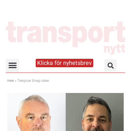
Klicka för nyhetsbrev
Truck- och lagerhandboken
Hem
»
Tempcon Group växer