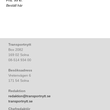
Pris: 99 kr.
Beställ här
Transportnytt
Box 2082
169 02 Solna
08-514 934 00
Besöksadress
Vretenvägen 6
171 54 Solna
Redaktion
redaktion@transportnytt.se
transportnytt.se
Chefredaktör