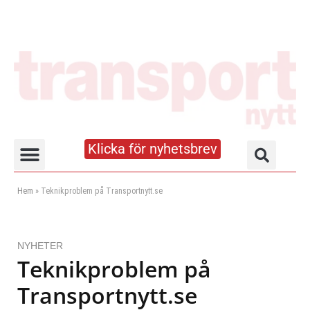
Klicka för nyhetsbrev
Truck- och lagerhandboken
Hem
»
Teknikproblem på Transportnytt.se
NYHETER
Teknikproblem på
Transportnytt.se