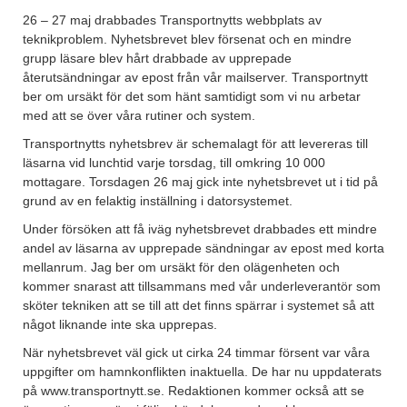
26 – 27 maj drabbades Transportnytts webbplats av
teknikproblem. Nyhetsbrevet blev försenat och en mindre
grupp läsare blev hårt drabbade av upprepade
återutsändningar av epost från vår mailserver. Transportnytt
ber om ursäkt för det som hänt samtidigt som vi nu arbetar
med att se över våra rutiner och system.
Transportnytts nyhetsbrev är schemalagt för att levereras till
läsarna vid lunchtid varje torsdag, till omkring 10 000
mottagare. Torsdagen 26 maj gick inte nyhetsbrevet ut i tid på
grund av en felaktig inställning i datorsystemet.
Under försöken att få iväg nyhetsbrevet drabbades ett mindre
andel av läsarna av upprepade sändningar av epost med korta
mellanrum. Jag ber om ursäkt för den olägenheten och
kommer snarast att tillsammans med vår underleverantör som
sköter tekniken att se till att det finns spärrar i systemet så att
något liknande inte ska upprepas.
När nyhetsbrevet väl gick ut cirka 24 timmar försent var våra
uppgifter om hamnkonflikten inaktuella. De har nu uppdaterats
på www.transportnytt.se. Redaktionen kommer också att se