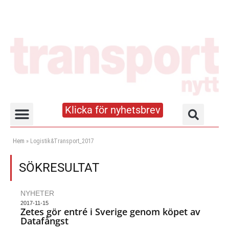
Klicka för nyhetsbrev
Truck- och lagerhandboken
Hem
»
Logistik&Transport_2017
SÖKRESULTAT
NYHETER
2017-11-15
Zetes gör entré i Sverige genom köpet av
Datafångst