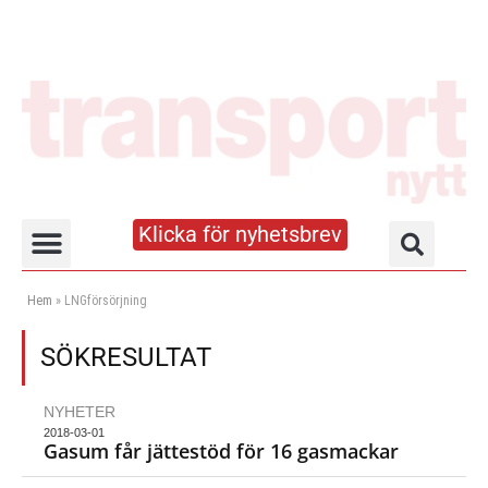
Klicka för nyhetsbrev
Truck- och lagerhandboken
Hem
»
LNGförsörjning
SÖKRESULTAT
NYHETER
2018-03-01
Gasum får jättestöd för 16 gasmackar