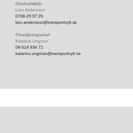
Chefredaktör
Lars Andersson
0708-29 97 26
lars.andersson@transportnytt.se
Försäljningschef
Katarina Ungman
08-514 934 72
katarina.ungman@transportnytt.se