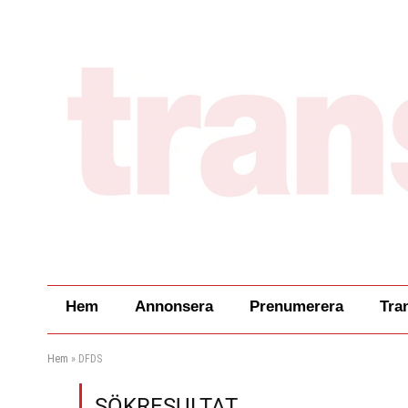
Hem
Annonsera
Prenumerera
Tra
Hem
»
DFDS
SÖKRESULTAT