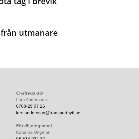
ta tåg i Brevik
 från utmanare
Chefredaktör
Lars Andersson
0708-29 97 26
lars.andersson@transportnytt.se
Försäljningschef
Katarina Ungman
08-514 934 72