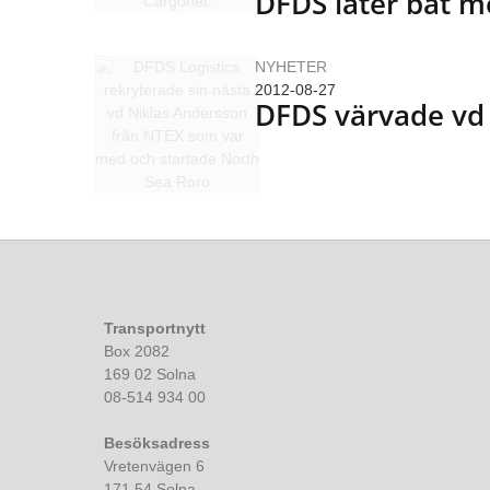
DFDS låter båt mö
NYHETER
2012-08-27
DFDS värvade vd
Transportnytt
Box 2082
169 02 Solna
08-514 934 00
Besöksadress
Vretenvägen 6
171 54 Solna