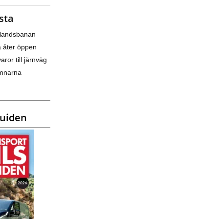
sta
nlandsbanan
a åter öppen
varor till järnväg
amnarna
guiden