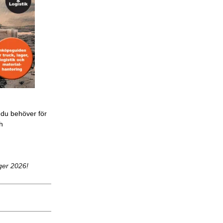
 du behöver för
ch
ger 2026!