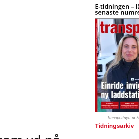
E-tidningen – l
senaste numre
Transportnytt nr 
Tidningsarkiv