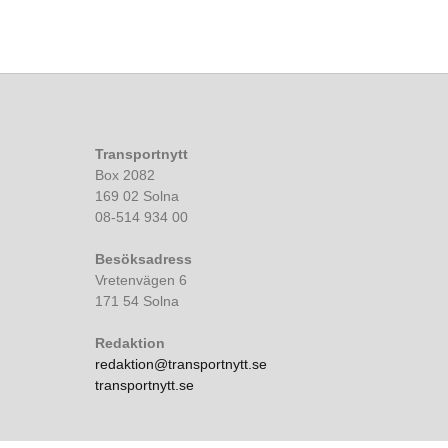
Transportnytt
Box 2082
169 02 Solna
08-514 934 00
Besöksadress
Vretenvägen 6
171 54 Solna
Redaktion
redaktion@transportnytt.se
transportnytt.se