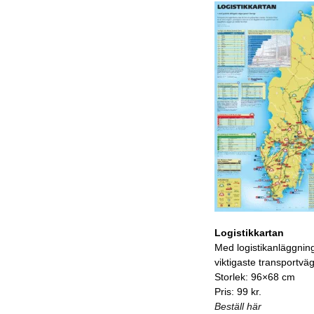
Logistikkartan
Med logistikanläggnin
viktigaste transportvä
Storlek: 96×68 cm
Pris: 99 kr.
Beställ här