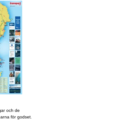
gar och de
garna för godset.