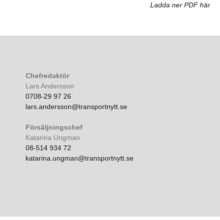
Ladda ner PDF här
Chefredaktör
Lars Andersson
0708-29 97 26
lars.andersson@transportnytt.se
Försäljningschef
Katarina Ungman
08-514 934 72
katarina.ungman@transportnytt.se