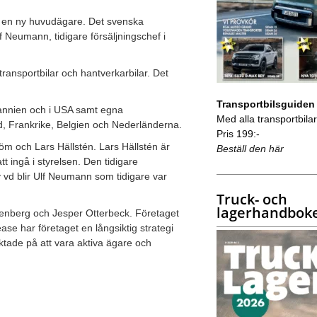
får en ny huvudägare. Det svenska
f Neumann, tidigare försäljningschef i
 transportbilar och hantverkarbilar. Det
Transportbilsguiden
itannien och i USA samt egna
Med alla transportbilar 
nd, Frankrike, Belgien och Nederländerna.
Pris 199:-
m och Lars Hällstén. Lars Hällstén är
Beställ den här
 ingå i styrelsen. Den tidigare
y vd blir Ulf Neumann som tidigare var
Truck- och
lagerhandbok
jenberg och Jesper Otterbeck. Företaget
se har företaget en långsiktig strategi
iktade på att vara aktiva ägare och