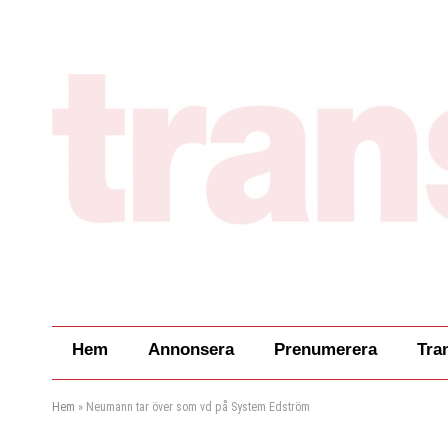
Hem
Annonsera
Prenumerera
Tra
Hem
»
Neumann tar över som vd på System Edström