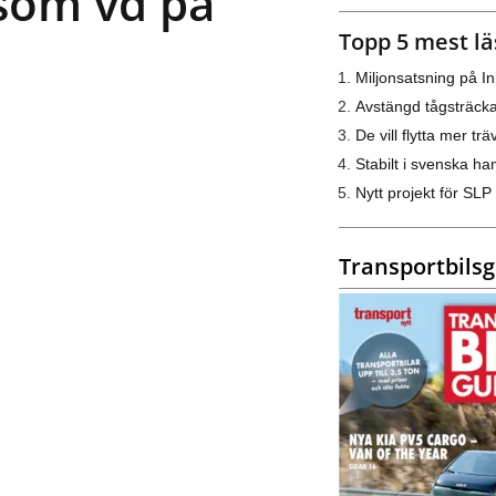
som vd på
Topp 5 mest lä
Miljonsatsning på I
Avstängd tågsträck
De vill flytta mer trä
Stabilt i svenska h
Nytt projekt för SLP
Transportbils