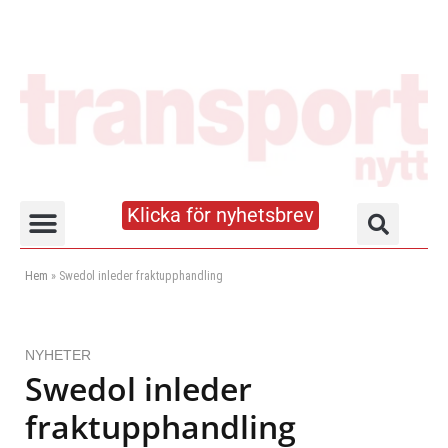
Klicka för nyhetsbrev
Truck- och lagerhandboken
Hem
»
Swedol inleder fraktupphandling
NYHETER
Swedol inleder
fraktupphandling