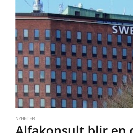
NYHETER
Alfakonsult blir en