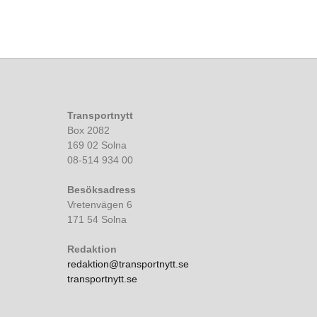
Transportnytt
Box 2082
169 02 Solna
08-514 934 00
Besöksadress
Vretenvägen 6
171 54 Solna
Redaktion
redaktion@transportnytt.se
transportnytt.se