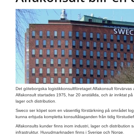
Det göteborgska logistikkonsultföretaget Alfakonsult förvärva
Alfakonsult startades 1975, har 20 anställda, och är inriktat på 
lager och distribution.
Sweco ser köpet som en väsentlig förstärkning på området logis
kunna erbjuda kompletta konsultåtaganden från tidig förstudiefas 
Alfakonsults kunder finns inom industri, lager och distributio
infrastruktur. Huvudmarknaden finns i Sverige och Norge.