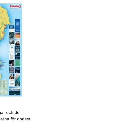
gar och de
garna för godset.