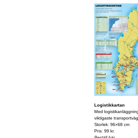
Logistikkartan
Med logistikanläggnin
viktigaste transportvä
Storlek: 96×68 cm
Pris: 99 kr.
Beställ här