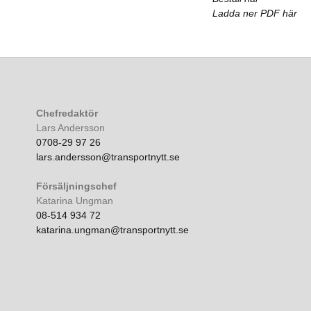
Ladda ner PDF här
Chefredaktör
Lars Andersson
0708-29 97 26
lars.andersson@transportnytt.se
Försäljningschef
Katarina Ungman
08-514 934 72
katarina.ungman@transportnytt.se