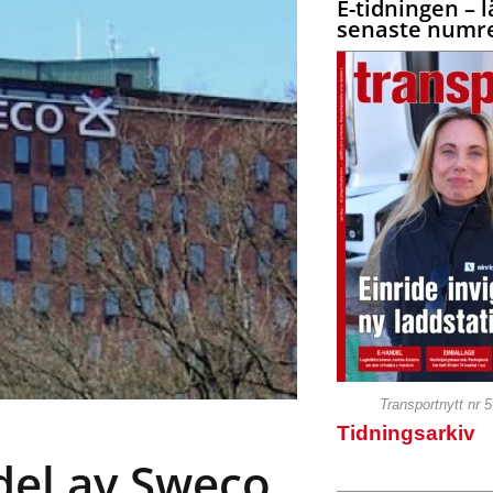
E-tidningen – l
senaste numre
Transportnytt nr 
Tidningsarkiv
 del av Sweco