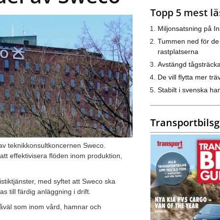
Topp 5 mest lä
Miljonsatsning på I
Tummen ned för de
rastplatserna
Avstängd tågsträck
De vill flytta mer trä
Stabilt i svenska h
Transportbils
s av teknikkonsultkoncernen Sweco.
att effektivisera flöden inom produktion,
tiktjänster, med syftet att Sweco ska
till färdig anläggning i drift.
n såväl som inom vård, hamnar och