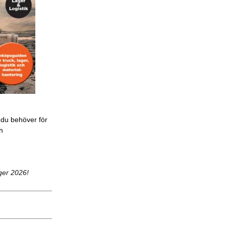
 du behöver för
ch
ger 2026!