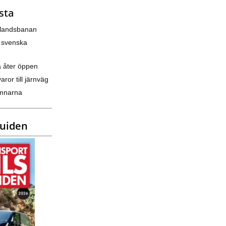
sta
nlandsbanan
 svenska
a åter öppen
varor till järnväg
amnarna
guiden