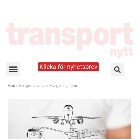
Klicka för nyhetsbrev
Truck- och lagerhandboken
Hem
»
Sveriges speditörer – vi ger dig listan