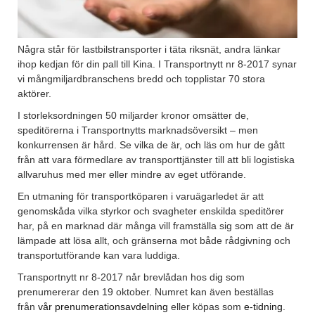
Några står för lastbilstransporter i täta riksnät, andra länkar
ihop kedjan för din pall till Kina. I Transportnytt nr 8-2017 synar
vi mångmiljardbranschens bredd och topplistar 70 stora
aktörer.
I storleksordningen 50 miljarder kronor omsätter de,
speditörerna i Transportnytts marknadsöversikt – men
konkurrensen är hård. Se vilka de är, och läs om hur de gått
från att vara förmedlare av transporttjänster till att bli logistiska
allvaruhus med mer eller mindre av eget utförande.
En utmaning för transportköparen i varuägarledet är att
genomskåda vilka styrkor och svagheter enskilda speditörer
har, på en marknad där många vill framställa sig som att de är
lämpade att lösa allt, och gränserna mot både rådgivning och
transportutförande kan vara luddiga.
Transportnytt nr 8-2017 når brevlådan hos dig som
prenumererar den 19 oktober. Numret kan även beställas
från
vår prenumerationsavdelning
eller köpas som
e-tidning
.