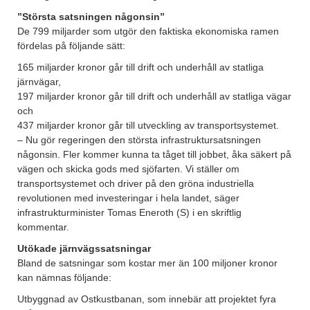
”Största satsningen någonsin”
De 799 miljarder som utgör den faktiska ekonomiska ramen
fördelas på följande sätt:
165 miljarder kronor går till drift och underhåll av statliga
järnvägar,
197 miljarder kronor går till drift och underhåll av statliga vägar
och
437 miljarder kronor går till utveckling av transportsystemet.
– Nu gör regeringen den största infrastruktursatsningen
någonsin. Fler kommer kunna ta tåget till jobbet, åka säkert på
vägen och skicka gods med sjöfarten. Vi ställer om
transportsystemet och driver på den gröna industriella
revolutionen med investeringar i hela landet, säger
infrastrukturminister Tomas Eneroth (S) i en skriftlig
kommentar.
Utökade järnvägssatsningar
Bland de satsningar som kostar mer än 100 miljoner kronor
kan nämnas följande:
Utbyggnad av Ostkustbanan, som innebär att projektet fyra