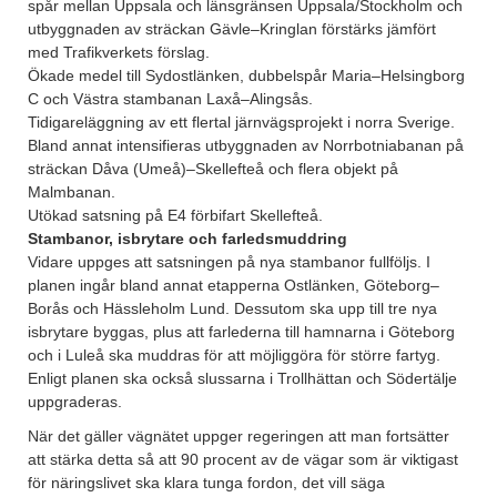
spår mellan Uppsala och länsgränsen Uppsala/Stockholm och
utbyggnaden av sträckan Gävle–Kringlan förstärks jämfört
med Trafikverkets förslag.
Ökade medel till Sydostlänken, dubbelspår Maria–Helsingborg
C och Västra stambanan Laxå–Alingsås.
Tidigareläggning av ett flertal järnvägsprojekt i norra Sverige.
Bland annat intensifieras utbyggnaden av Norrbotniabanan på
sträckan Dåva (Umeå)–Skellefteå och flera objekt på
Malmbanan.
Utökad satsning på E4 förbifart Skellefteå.
Stambanor, isbrytare och farledsmuddring
Vidare uppges att satsningen på nya stambanor fullföljs. I
planen ingår bland annat etapperna Ostlänken, Göteborg–
Borås och Hässleholm Lund. Dessutom ska upp till tre nya
isbrytare byggas, plus att farlederna till hamnarna i Göteborg
och i Luleå ska muddras för att möjliggöra för större fartyg.
Enligt planen ska också slussarna i Trollhättan och Södertälje
uppgraderas.
När det gäller vägnätet uppger regeringen att man fortsätter
att stärka detta så att 90 procent av de vägar som är viktigast
för näringslivet ska klara tunga fordon, det vill säga