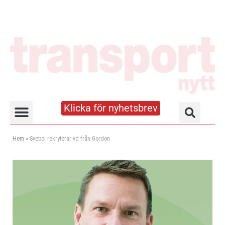
Klicka för nyhetsbrev
Truck- och lagerhandboken
Hem
»
Svebol rekryterar vd från Gordon