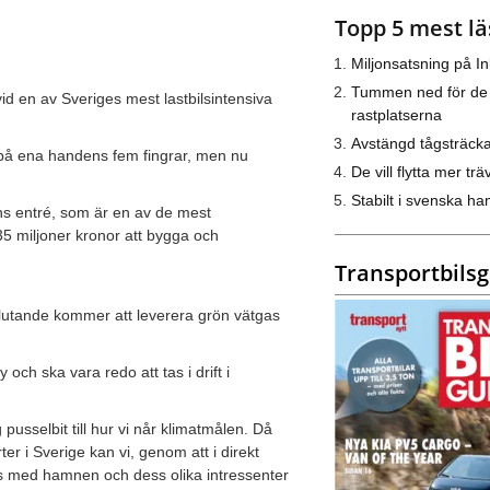
Topp 5 mest lä
Miljonsatsning på I
Tummen ned för de
id en av Sveriges mest lastbilsintensiva
rastplatserna
Avstängd tågsträck
 på ena handens fem fingrar, men nu
De vill flytta mer trä
Stabilt i svenska h
lens entré, som är en av de mest
 35 miljoner kronor att bygga och
Transportbils
slutande kommer att leverera grön vätgas
ch ska vara redo att tas i drift i
pusselbit till hur vi når klimatmålen. Då
er i Sverige kan vi, genom att i direkt
ns med hamnen och dess olika intressenter