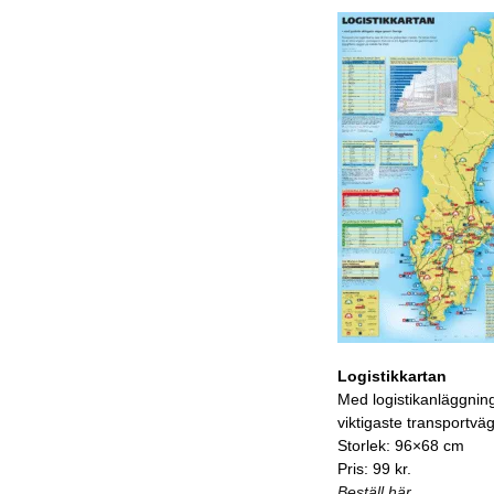
Logistikkartan
Med logistikanläggnin
viktigaste transportvä
Storlek: 96×68 cm
Pris: 99 kr.
Beställ här