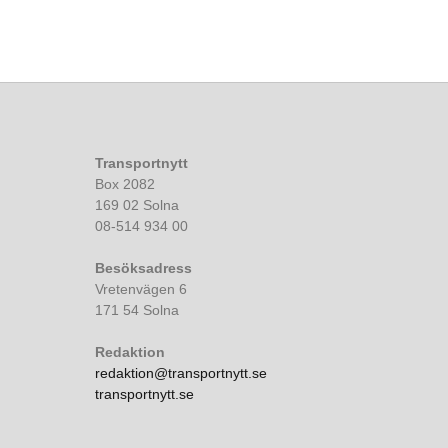
Transportnytt
Box 2082
169 02 Solna
08-514 934 00
Besöksadress
Vretenvägen 6
171 54 Solna
Redaktion
redaktion@transportnytt.se
transportnytt.se