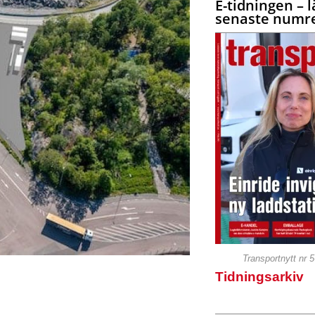
E-tidningen – l
senaste numre
Transportnytt nr 
Tidningsarkiv