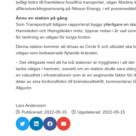
tydligt bidra till framtidens fossilfria transporter, säger Marti
affärsutvecklingsansvarig på Nilsson Energy, i ett pressmedd
Ännu en station på gång
Som Transportnytt tidigare rapporterat byggs
ytterligare en s
Hamnleden och Hisingsleden möts, öppnar redan i år vad som u
för tankning av vätgas för tunga fordon.
Denna station kommer att drivas av Circle K och utbudet ska be
vätgas som biobaserade flytande bränslen.
– Det viktigaste med att ha två stationer är tryggheten i att det
tanka vätgas i hamnen, oavsett om en station skulle vara stäng
en robusthet i infrastrukturen som är en avgörande faktor för 
delar av sina fordonsflottor till bränslecellsdrift, kommentera
Allgurén.
Lars Andersson
Publicerad:
2022-09-15
Uppdaterad: 2022-09-15