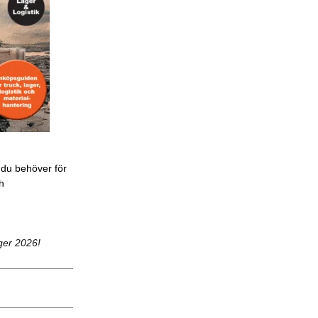
 du behöver för
ch
ger 2026!