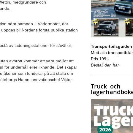
na Wettin, medgrundare och
elande.
tation nära hamnen
. I Vädermotet, där
ppges bli Nordens första publika station
stå av laddningsstationer för såväl el,
Transportbilsguiden
Med alla transportbilar 
Pris 199:-
 utan avbrott kommer att vara möjligt att
Beställ den här
d för underhåll eller liknande. Det skapar
de åkerier som funderar på att ställa om
r Göteborgs Hamn innovationschef Viktor
Truck- och
lagerhandbok