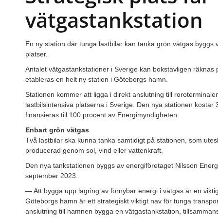
vätgastankstation
En ny station där tunga lastbilar kan tanka grön vätgas byggs v
platser.
Antalet vätgastankstationer i Sverige kan bokstavligen räknas
etableras en helt ny station i Göteborgs hamn.
Stationen kommer att ligga i direkt anslutning till rorotermina
lastbilsintensiva platserna i Sverige. Den nya stationen kostar
finansieras till 100 procent av Energimyndigheten.
Enbart grön vätgas
Två lastbilar ska kunna tanka samtidigt på stationen, som ute
producerad genom sol, vind eller vattenkraft.
Den nya tankstationen byggs av energiföretaget Nilsson Energy o
september 2023.
— Att bygga upp lagring av förnybar energi i vätgas är en viktig 
Göteborgs hamn är ett strategiskt viktigt nav för tunga transport
anslutning till hamnen bygga en vätgastankstation, tillsamma