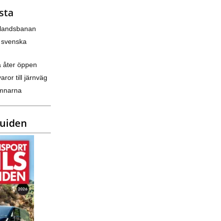
sta
nlandsbanan
 svenska
a åter öppen
varor till järnväg
amnarna
guiden