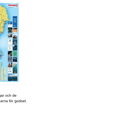
gar och de
garna för godset.