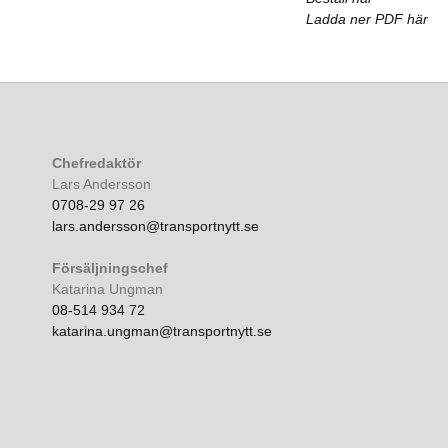
Ladda ner PDF här
Chefredaktör
Lars Andersson
0708-29 97 26
lars.andersson@transportnytt.se
Försäljningschef
Katarina Ungman
08-514 934 72
katarina.ungman@transportnytt.se