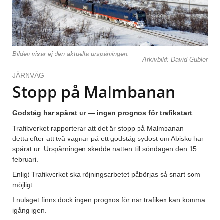
Bilden visar ej den aktuella urspårningen.
Arkivbild: David Gubler
JÄRNVÄG
Stopp på Malmbanan
Godståg har spårat ur — ingen prognos för trafikstart.
Trafikverket rapporterar att det är stopp på Malmbanan —
detta efter att två vagnar på ett godståg sydost om Abisko har
spårat ur. Urspårningen skedde natten till söndagen den 15
februari.
Enligt Trafikverket ska röjningsarbetet påbörjas så snart som
möjligt.
I nuläget finns dock ingen prognos för när trafiken kan komma
igång igen.