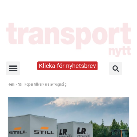
Klicka för nyhetsbrev
Truck- och lagerhandboken
Hem
»
Still köper tillverkare av vagntåg