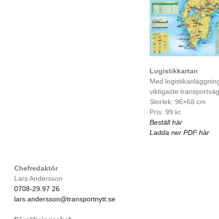
Logistikkartan
Med logistikanläggnin
viktigaste transportvä
Storlek: 96×68 cm
Pris: 99 kr.
Beställ här
Ladda ner PDF här
Chefredaktör
Lars Andersson
0708-29 97 26
lars.andersson@transportnytt.se