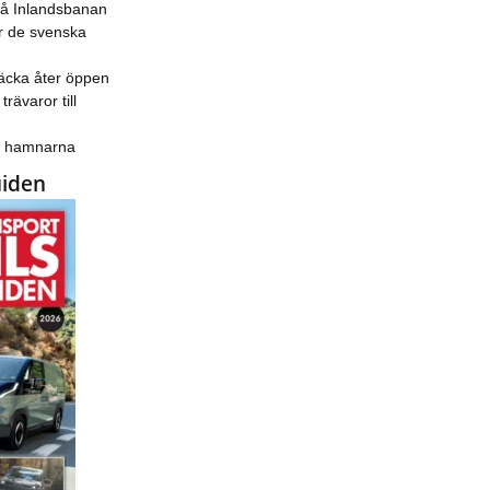
på Inlandsbanan
 de svenska
äcka åter öppen
trävaror till
ka hamnarna
uiden