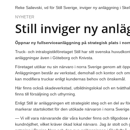
Reke Salievski, vd för Still Sverige, inviger ny anläggning i Skel
NYHETER
Still inviger ny anl
Öppnar ny fullserviceanläggning på strategisk plats i norr
Truck- och intralogistikföretaget Still har sitt svenska huvudko
anläggningar även i Göteborg och Knivsta.
Företaget utökar nu sin närvaro i norra Sverige genom att öppn
Anläggningen består av verkstad, demohall och kontor och omf
kan modifiera truckar enligt kundernas behov och önskemål.
Här finns också skadeverkstad, utbildningslokal och en tvättha
finns till försäljning och uthyrning.
Enligt Still är anläggningen ett strategiskt steg och en del av 
markerar startskottet för den utökade närvaron i norra Sverige
— Vi vill vara närvarande där våra kunder finns och tillgodose 
kundnöjdhet, vilket kräver ökad lokal närvaro. Jag är stolt oc