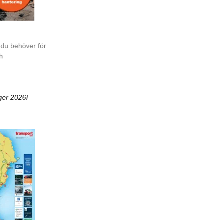
 du behöver för
ch
ger 2026!