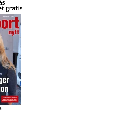
äs
t gratis
26