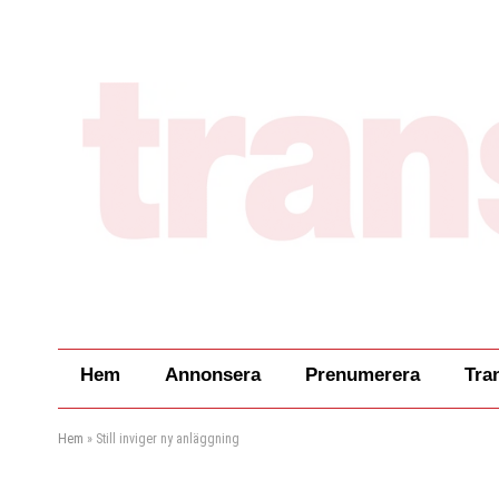
Hem
Annonsera
Prenumerera
Tra
Hem
»
Still inviger ny anläggning