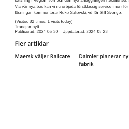
satsning i Region Norr och den nya anläggningen i Skellefteå,
Via vår nya bas kan vi nu erbjuda förstklassig service i norr
lösningar, kommenterar Reke Salievski, vd för Still Sverige.
(Visited 82 times, 1 visits today)
Transportnytt
Publicerad:
2024-05-30
Uppdaterad: 2024-08-23
Fler artiklar
Maersk väljer Railcare
Daimler planerar ny
fabrik