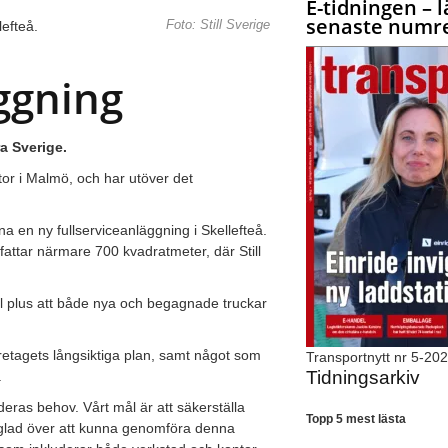
E-tidningen – l
senaste numre
lefteå.
Foto: Still Sverige
äggning
a Sverige.
ntor i Malmö, och har utöver det
a en ny fullserviceanläggning i Skellefteå.
attar närmare 700 kvadratmeter, där Still
ll plus att både nya och begagnade truckar
företagets långsiktiga plan, samt något som
Transportnytt nr 5-20
Tidningsarkiv
.
deras behov. Vårt mål är att säkerställa
Topp 5 mest lästa
h glad över att kunna genomföra denna