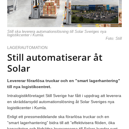
Still ska leverera automationslösning till Solar Sveriges nya
logistikcenter i Kumla.
Foto: Still
LAGERAUTOMATION
Still automatiserar åt
Solar
Levererar förarlösa truckar och en ”smart lagerhantering”
till nya logistikcentret.
Intralogistikföretaget Still Sverige har fått i uppdrag att leverera
en skräddarsydd automationslösning åt Solar Sveriges nya
logistikcenter i Kumla.
Enligt ett pressmeddelande ska förarlösa truckar och en
”smart lagerhantering” bidra till att ”effektivisera flöden, öka
kapaciteten och förbättra leveranserna till Solars kunder runt