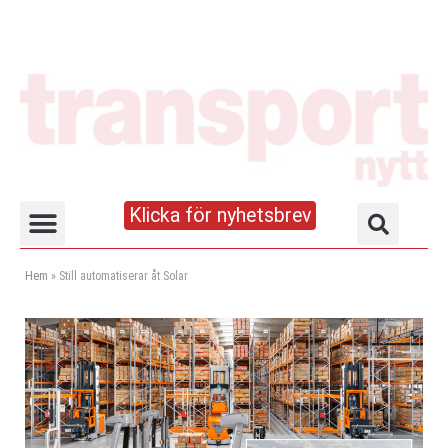
Klicka för nyhetsbrev
Truck- och lagerhandboken
Hem
»
Still automatiserar åt Solar