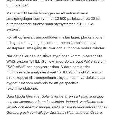
om i Sverige”.
Mer specifikt består lösningen av ett automatiserat
smalgångslager som rymmer 12 500 pallplatser, ett 20-tal
automatiserade truckar samt styrsystemet ”STILL iGo
system”.
För att optimera transportflöden mellan lager, plockstationer
och godsmottagning implementeras en kombination av
ledstaplare, smalgångstruckar och autonoma mobila robotar.
När det gäller den logistiska styrningen kommunicerar Stills
WMS-system ”STILL iGo flow” med Solars eget WMS-system
”SAP-eWM” och analyserar data. Vidare samlar det
molnbaserade analysverktyget ”STILL iGo insights”, som är
direkt kopplat till transportkontrollsystemet, in värdefulla data
dygnet runt som används för att ge specifika
rekommendationer.
Danskägda företaget Solar Sverige är en så kallad sourcing-
och servicepartner inom installation, industri, ventilation och
klimat- och energilösningar. Det svenska huvudkontoret finns i
Göteborg och centrallager återfinns i Halmstad och Örebro.