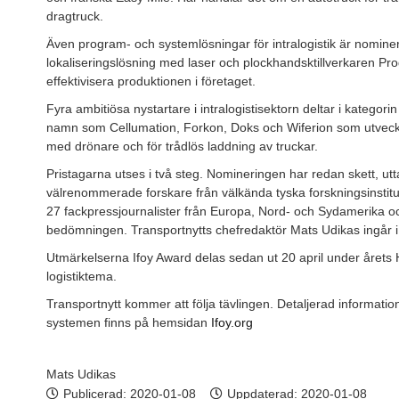
dragtruck.
Även program- och systemlösningar för intralogistik är nomin
lokaliseringslösning med laser och plockhandsktillverkaren Pro
effektivisera produktionen i företaget.
Fyra ambitiösa nystartare i intralogistisektorn deltar i kategori
namn som Cellumation, Forkon, Doks och Wiferion som utveckla
med drönare och för trådlös laddning av truckar.
Pristagarna utses i två steg. Nomineringen har redan skett, ut
välrenommerade forskare från välkända tyska forskningsinstitut
27 fackpressjournalister från Europa, Nord- och Sydamerika och 
bedömningen. Transportnytts chefredaktör Mats Udikas ingår i 
Utmärkelserna Ifoy Award delas sedan ut 20 april under årets 
logistiktema.
Transportnytt kommer att följa tävlingen. Detaljerad informa
systemen finns på hemsidan
Ifoy.org
Mats Udikas
Publicerad:
2020-01-08
Uppdaterad: 2020-01-08