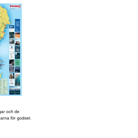
gar och de
garna för godset.