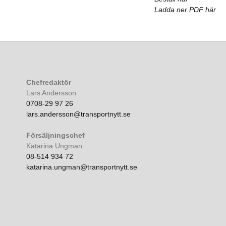
Ladda ner PDF här
Chefredaktör
Lars Andersson
0708-29 97 26
lars.andersson@transportnytt.se
Försäljningschef
Katarina Ungman
08-514 934 72
katarina.ungman@transportnytt.se