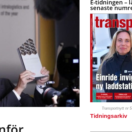
E-tidningen – l
senaste numre
Transportnytt nr 
Tidningsarkiv
inför