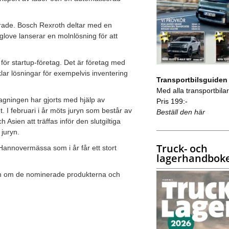
erade. Bosch Rexroth deltar med en
glove lanserar en molnlösning för att
n för startup-företag. Det är företag med
r lösningar för exempelvis inventering
Transportbilsguiden
Med alla transportbilar 
tagningen har gjorts med hjälp av
Pris 199:-
. I februari i år möts juryn som består av
Beställ den här
Asien att träffas inför den slutgiltiga
juryn.
Truck- och
Hannovermässa som i år får ett stort
lagerhandbok
tion om de nominerade produkterna och