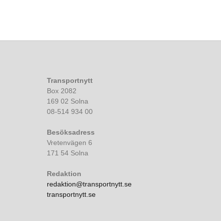
Transportnytt
Box 2082
169 02 Solna
08-514 934 00
Besöksadress
Vretenvägen 6
171 54 Solna
Redaktion
redaktion@transportnytt.se
transportnytt.se