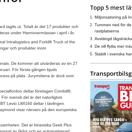
Topp 5 mest lä
Miljonsatsning på I
Tummen ned för de
ard tagits ut. Totalt är det 17 produkter och
rastplatserna
nteras under Hannovermässan i april i år.
Avstängd tågsträck
l Intralogistics and Forklift Truck of the
De vill flytta mer trä
ingar och produkter inom
Stabilt i svenska h
inerats. De kommer att utvärderas av en 27
ebruari. För första gången bjuds
Transportbils
process på plats. Jurymötena är dock som
pecialfordon deltar företagen Combilift,
För svensk del är det naturligtvis
 BT Levio LWI160 deltar i tävlingen.
 Raymond visar närvaro på den europeiska
rksamheten. Det är kinesiska Geek Plus
ansport av lådor och en automatiserad