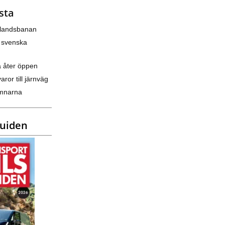
sta
nlandsbanan
 svenska
a åter öppen
varor till järnväg
amnarna
guiden