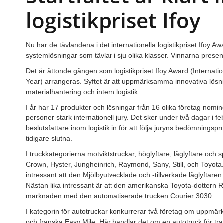
logistikpriset Ifoy
Nu har de tävlandena i det internationella logistikpriset Ifoy Aw
systemlösningar som tävlar i sju olika klasser. Vinnarna prese
Det är åttonde gången som logistikpriset Ifoy Award (Internationa
Year) arrangeras. Syftet är att uppmärksamma innovativa lösn
materialhantering och intern logistik.
I år har 17 produkter och lösningar från 16 olika företag nom
personer stark internationell jury. Det sker under två dagar i f
beslutsfattare inom logistik in för att följa juryns bedömnings
tidigare slutna.
I truckkategorierna motviktstruckar, höglyftare, låglyftare och s
Crown, Hyster, Jungheinrich, Raymond, Sany, Still, och Toyota. 
intressant att den Mjölbyutvecklade och -tillverkade låglyftaren
Nästan lika intressant är att den amerikanska Toyota-dottern
marknaden med den automatiserade trucken Courier 3030.
I kategorin för autotruckar konkurrerar två företag om uppmä
och franska Easy Mile. Här handlar det om en autotruck för tr