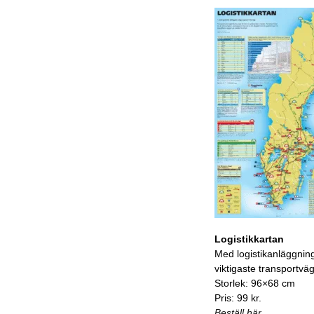
Logistikkartan
Med logistikanläggnin
viktigaste transportvä
Storlek: 96×68 cm
Pris: 99 kr.
Beställ här