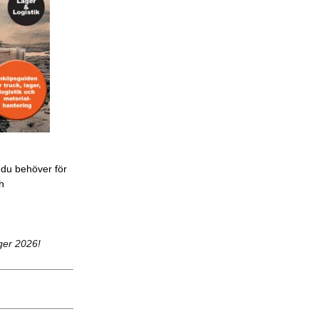
 du behöver för
ch
ger 2026!