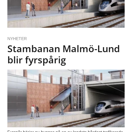
NYHETER
Stambanan Malmö-Lund
blir fyrspårig
Fyrspår börjar nu byggas på en av landets hårdast trafikerade