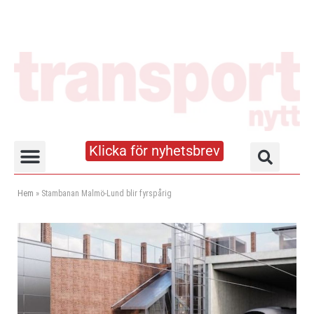
Klicka för nyhetsbrev
Truck- och lagerhandboken
Hem
»
Stambanan Malmö-Lund blir fyrspårig