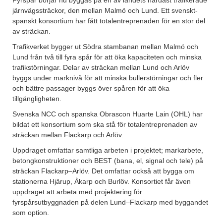
järnvägssträckor, den mellan Malmö och Lund. Ett svenskt-
spanskt konsortium har fått totalentreprenaden för en stor del
av sträckan.
Trafikverket bygger ut Södra stambanan mellan Malmö och
Lund från två till fyra spår för att öka kapaciteten och minska
trafikstörningar. Delar av sträckan mellan Lund och Arlöv
byggs under marknivå för att minska bullerstörningar och fler
och bättre passager byggs över spåren för att öka
tillgängligheten.
Svenska NCC och spanska Obrascon Huarte Lain (OHL) har
bildat ett konsortium som ska stå för totalentreprenaden av
sträckan mellan Flackarp och Arlöv.
Uppdraget omfattar samtliga arbeten i projektet; markarbete,
betongkonstruktioner och BEST (bana, el, signal och tele) på
sträckan Flackarp–Arlöv. Det omfattar också att bygga om
stationerna Hjärup, Åkarp och Burlöv. Konsortiet får även
uppdraget att arbeta med projektering för
fyrspårsutbyggnaden på delen Lund–Flackarp med byggandet
som option.