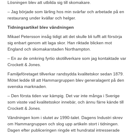
Lösningen blev att utbilda sig till skomakare.
– Jag började som lärling hos min svärfar och arbetade på en
restaurang under kvällar och helger.
Tidningsartikel blev vändningen
Mikael Petersson insåg tidigt att det skulle bli tufft att försörja
sig enbart genom att laga skor. Han riktade blicken mot
England och skomakarstaden Northampton.
– En av de omkring fyrtio skotillverkare som jag kontaktade var
Crockett & Jones.
Familjeföretaget tillverkar randsydda kvalitetskor sedan 1879.
Mötet ledde till att Hammargruppen blev generalagent på den
svenska marknaden.
– Den första tiden var kämpig. Det var inte många i Sverige
som visste vad kvalitetsskor innebär, och ännu färre kände till
Crockett & Jones.
Vändningen kom i slutet av 1990-talet. Dagens Industri skrev
om Hammargruppen och slog upp artikeln stort i tidningen.
Dagen efter publiceringen ringde ett hundratal intresserade