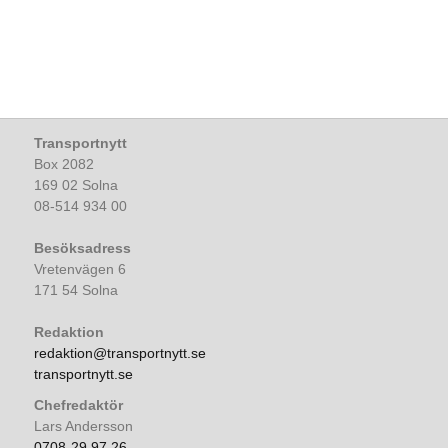
Transportnytt
Box 2082
169 02 Solna
08-514 934 00
Besöksadress
Vretenvägen 6
171 54 Solna
Redaktion
redaktion@transportnytt.se
transportnytt.se
Chefredaktör
Lars Andersson
0708-29 97 26