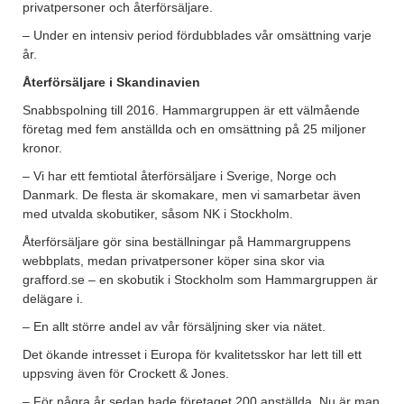
privatpersoner och återförsäljare.
– Under en intensiv period fördubblades vår omsättning varje
år.
Återförsäljare i Skandinavien
Snabbspolning till 2016. Hammargruppen är ett välmående
företag med fem anställda och en omsättning på 25 miljoner
kronor.
– Vi har ett femtiotal återförsäljare i Sverige, Norge och
Danmark. De flesta är skomakare, men vi samarbetar även
med utvalda skobutiker, såsom NK i Stockholm.
Återförsäljare gör sina beställningar på Hammargruppens
webbplats, medan privatpersoner köper sina skor via
grafford.se – en skobutik i Stockholm som Hammargruppen är
delägare i.
– En allt större andel av vår försäljning sker via nätet.
Det ökande intresset i Europa för kvalitetsskor har lett till ett
uppsving även för Crockett & Jones.
– För några år sedan hade företaget 200 anställda. Nu är man