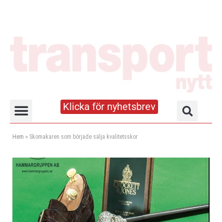
Klicka för nyhetsbrev
Truck- och lagerhandboken
Hem
»
Skomakaren som började sälja kvalitetsskor