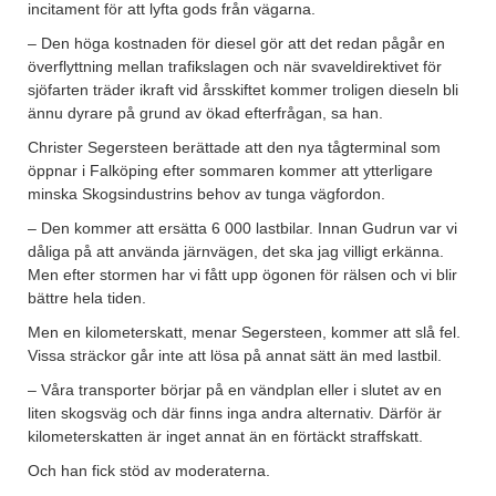
incitament för att lyfta gods från vägarna.
– Den höga kostnaden för diesel gör att det redan pågår en
överflyttning mellan trafikslagen och när svaveldirektivet för
sjöfarten träder ikraft vid årsskiftet kommer troligen dieseln bli
ännu dyrare på grund av ökad efterfrågan, sa han.
Christer Segersteen berättade att den nya tågterminal som
öppnar i Falköping efter sommaren kommer att ytterligare
minska Skogsindustrins behov av tunga vägfordon.
– Den kommer att ersätta 6 000 lastbilar. Innan Gudrun var vi
dåliga på att använda järnvägen, det ska jag villigt erkänna.
Men efter stormen har vi fått upp ögonen för rälsen och vi blir
bättre hela tiden.
Men en kilometerskatt, menar Segersteen, kommer att slå fel.
Vissa sträckor går inte att lösa på annat sätt än med lastbil.
– Våra transporter börjar på en vändplan eller i slutet av en
liten skogsväg och där finns inga andra alternativ. Därför är
kilometerskatten är inget annat än en förtäckt straffskatt.
Och han fick stöd av moderaterna.