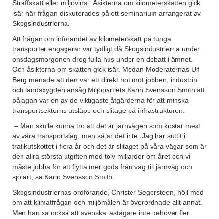
Straffskatt eller miljövinst. Åsikterna om kilometerskatten gick
isär när frågan diskuterades på ett seminarium arrangerat av
Skogsindustrierna.
Att frågan om införandet av kilometerskatt på tunga
transporter engagerar var tydligt då Skogsindustrierna under
onsdagsmorgonen drog fulla hus under en debatt i ämnet.
Och åsikterna om skatten gick isär. Medan Moderaternas Ulf
Berg menade att den var ett direkt hot mot jobben, industrin
och landsbygden ansåg Miljöpartiets Karin Svensson Smith att
pålagan var en av de viktigaste åtgärderna för att minska
transportsektorns utsläpp och slitage på infrastrukturen.
– Man skulle kunna tro att det är järnvägen som kostar mest
av våra transportslag, men så är det inte. Jag har suttit i
trafikutskottet i flera år och det är slitaget på våra vägar som är
den allra största utgiften med tolv miljarder om året och vi
måste jobba för att flytta mer gods från väg till järnväg och
sjöfart, sa Karin Svensson Smith.
Skogsindustriernas ordförande, Christer Segersteen, höll med
om att klimatfrågan och miljömålen är överordnade allt annat.
Men han sa också att svenska lastägare inte behöver fler