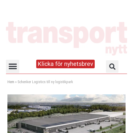
Klicka för nyhetsbrev
Truck- och lagerhandboken
Hem
»
Schenker Logistics till ny logistikpark