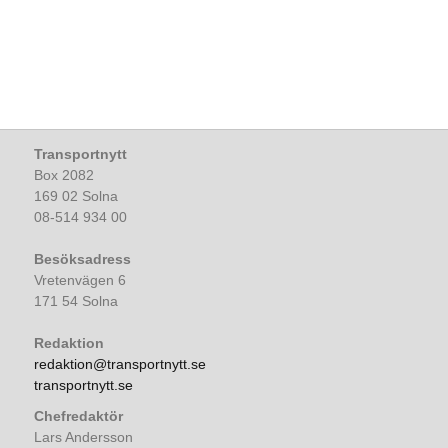
Transportnytt
Box 2082
169 02 Solna
08-514 934 00
Besöksadress
Vretenvägen 6
171 54 Solna
Redaktion
redaktion@transportnytt.se
transportnytt.se
Chefredaktör
Lars Andersson