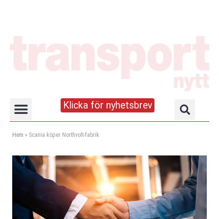
Klicka för nyhetsbrev
Truck- och lagerhandboken
Hem
»
Scania köper Northvolt-fabrik