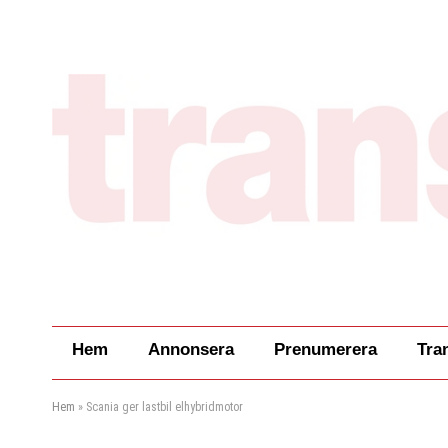
Hem
Annonsera
Prenumerera
Tra
Hem
»
Scania ger lastbil elhybridmotor