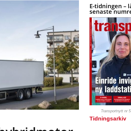
E-tidningen – l
senaste numre
Transportnytt nr 
Tidningsarkiv