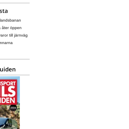
sta
nlandsbanan
a åter öppen
varor till järnväg
amnarna
guiden