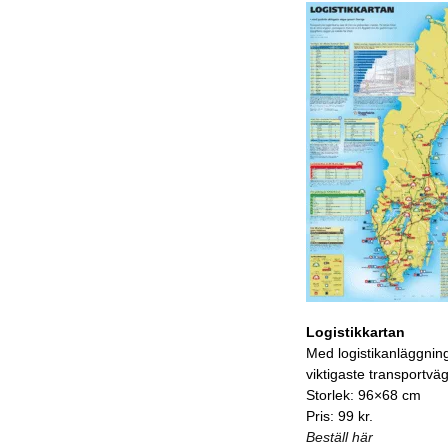
Logistikkartan
Med logistikanläggnin
viktigaste transportvä
Storlek: 96×68 cm
Pris: 99 kr.
Beställ här