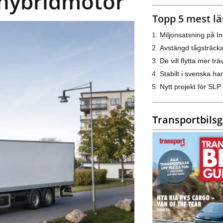
elhybridmotor
Topp 5 mest lä
Miljonsatsning på I
Avstängd tågsträck
De vill flytta mer trä
Stabilt i svenska h
Nytt projekt för SLP
Transportbils