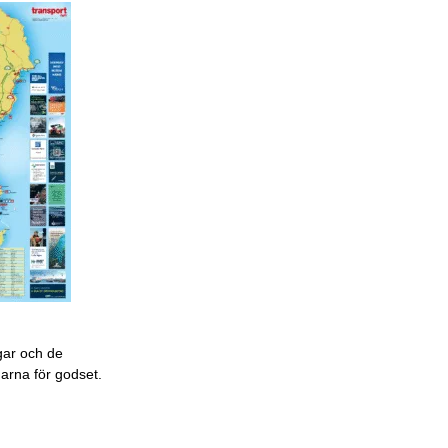
gar och de
garna för godset.