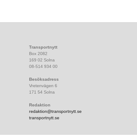
Transportnytt
Box 2082
169 02 Solna
08-514 934 00
Besöksadress
Vretenvägen 6
171 54 Solna
Redaktion
redaktion@transportnytt.se
transportnytt.se