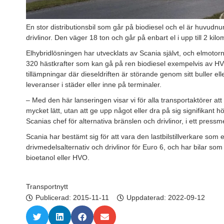
En stor distributionsbil som går på biodiesel och el är huvudnu
drivlinor. Den väger 18 ton och går på enbart el i upp till 2 kilo
Elhybridlösningen har utvecklats av Scania självt, och elmoto
320 hästkrafter som kan gå på ren biodiesel exempelvis av HVO
tillämpningar där dieseldriften är störande genom sitt buller ell
leveranser i städer eller inne på terminaler.
– Med den här lanseringen visar vi för alla transportaktörer at
mycket lätt, utan att ge upp något eller dra på sig signifikan
Scanias chef för alternativa bränslen och drivlinor, i ett press
Scania har bestämt sig för att vara den lastbilstillverkare som 
drivmedelsalternativ och drivlinor för Euro 6, och har bilar som
bioetanol eller HVO.
Transportnytt
Publicerad:
2015-11-11
Uppdaterad: 2022-09-12