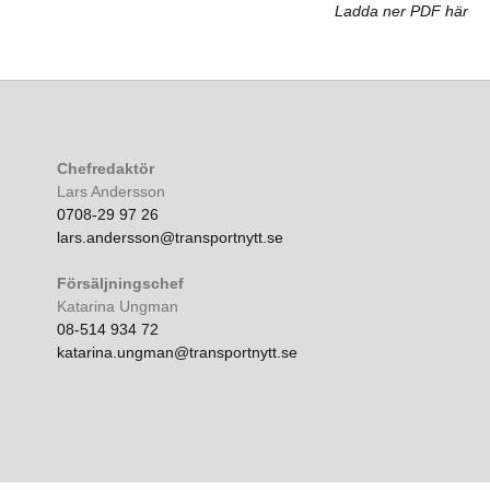
Ladda ner PDF här
Chefredaktör
Lars Andersson
0708-29 97 26
lars.andersson@transportnytt.se
Försäljningschef
Katarina Ungman
08-514 934 72
katarina.ungman@transportnytt.se