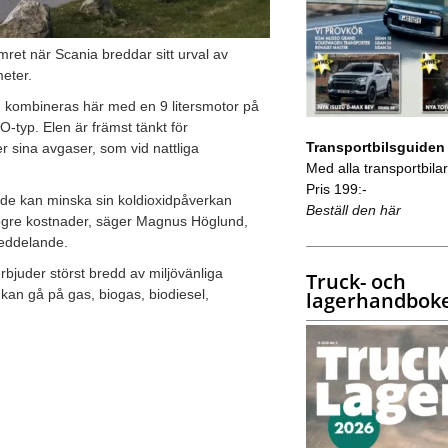
mret när Scania breddar sitt urval av
meter.
rn kombineras här med en 9 litersmotor på
-typ. Elen är främst tänkt för
Transportbilsguiden
er sina avgaser, som vid nattliga
Med alla transportbilar 
Pris 199:-
t de kan minska sin koldioxidpåverkan
Beställ den här
t högre kostnader, säger Magnus Höglund,
meddelande.
erbjuder störst bredd av miljövänliga
Truck- och
 kan gå på gas, biogas, biodiesel,
lagerhandbok