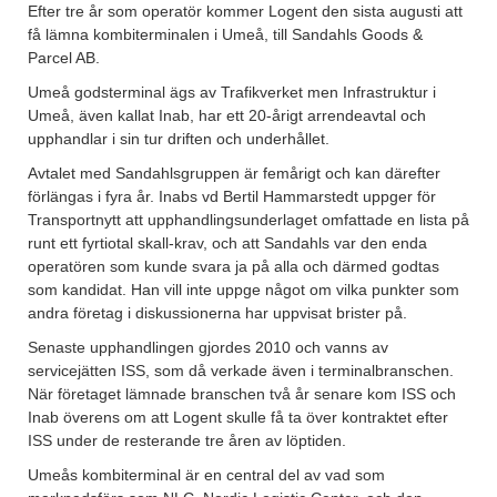
Efter tre år som operatör kommer Logent den sista augusti att
få lämna kombiterminalen i Umeå, till Sandahls Goods &
Parcel AB.
Umeå godsterminal ägs av Trafikverket men Infrastruktur i
Umeå, även kallat Inab, har ett 20-årigt arrendeavtal och
upphandlar i sin tur driften och underhållet.
Avtalet med Sandahlsgruppen är femårigt och kan därefter
förlängas i fyra år. Inabs vd Bertil Hammarstedt uppger för
Transportnytt att upphandlingsunderlaget omfattade en lista på
runt ett fyrtiotal skall-krav, och att Sandahls var den enda
operatören som kunde svara ja på alla och därmed godtas
som kandidat. Han vill inte uppge något om vilka punkter som
andra företag i diskussionerna har uppvisat brister på.
Senaste upphandlingen gjordes 2010 och vanns av
servicejätten ISS, som då verkade även i terminalbranschen.
När företaget lämnade branschen två år senare kom ISS och
Inab överens om att Logent skulle få ta över kontraktet efter
ISS under de resterande tre åren av löptiden.
Umeås kombiterminal är en central del av vad som