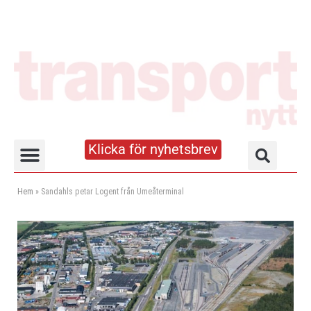
Klicka för nyhetsbrev
Truck- och lagerhandboken
Hem
»
Sandahls petar Logent från Umeåterminal