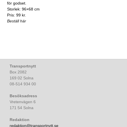
för godset.
Storlek: 96×68 cm
Pris: 99 kr.
Beställ här
Transportnytt
Box 2082
169 02 Solna
08-514 934 00
Besöksadress
Vretenvägen 6
171 54 Solna
Redaktion
redaktion@transportnytt.se