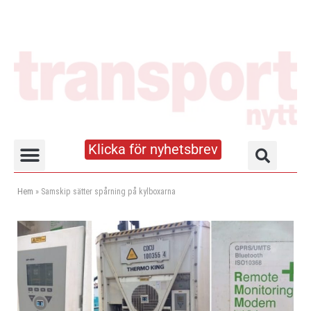
Klicka för nyhetsbrev
Truck- och lagerhandboken
Hem
»
Samskip sätter spårning på kylboxarna