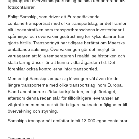
uppkopplad övervakningsutrusning på sina tempererade 45-
fotscontainrar.
Enligt Samskip, som driver ett Europatäckande
containertransportnät med olika transportslag, är det framför
allt i oceantrafiken som transportbranschens investeringar i
spårnings- och övervakningsutrustning för kylcontainrar har
gjorts hittills. Transportnytt har tidigare berättat om
Maersks
omfattande satsning
. Övervakningen gör det möjligt för
varuägaren att följa temperaturen i realtid, se historiken och
ställa larmgränser för att kunna vidta åtgärder i tid. Det
förenklar också kontrollerna inför transportled.
Men enligt Samskip lämpar sig lösningen väl även för de
längre transporterna med olika transportslag inom Europa.
Bland annat borde stärka kortsjöfarten, enligt företaget,
eftersom denna redan står för tillförlitligare leveranser än
vägtrafiken men nu också får tidigare saknade möjligheter till
övervakning och styrning.
Samskips transportnät omfattar totalt 13 000 egna containrar.
Transportnytt