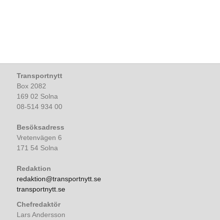
Transportnytt
Box 2082
169 02 Solna
08-514 934 00
Besöksadress
Vretenvägen 6
171 54 Solna
Redaktion
redaktion@transportnytt.se
transportnytt.se
Chefredaktör
Lars Andersson