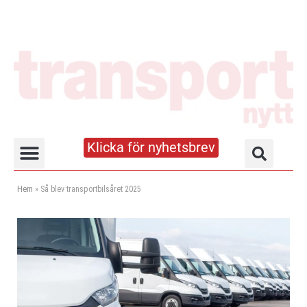
Klicka för nyhetsbrev
Truck- och lagerhandboken
Hem
»
Så blev transportbilsåret 2025