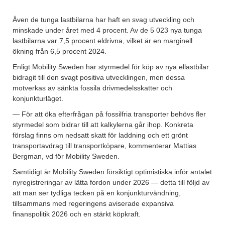
Även de tunga lastbilarna har haft en svag utveckling och
minskade under året med 4 procent. Av de 5 023 nya tunga
lastbilarna var 7,5 procent eldrivna, vilket är en marginell
ökning från 6,5 procent 2024.
Enligt Mobility Sweden har styrmedel för köp av nya ellastbilar
bidragit till den svagt positiva utvecklingen, men dessa
motverkas av sänkta fossila drivmedelsskatter och
konjunkturläget.
— För att öka efterfrågan på fossilfria transporter behövs fler
styrmedel som bidrar till att kalkylerna går ihop. Konkreta
förslag finns om nedsatt skatt för laddning och ett grönt
transportavdrag till transportköpare, kommenterar Mattias
Bergman, vd för Mobility Sweden.
Samtidigt är Mobility Sweden försiktigt optimistiska inför antalet
nyregistreringar av lätta fordon under 2026 — detta till följd av
att man ser tydliga tecken på en konjunkturvändning,
tillsammans med regeringens aviserade expansiva
finanspolitik 2026 och en stärkt köpkraft.