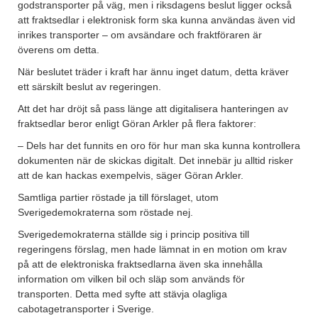
godstransporter på väg, men i riksdagens beslut ligger också
att fraktsedlar i elektronisk form ska kunna användas även vid
inrikes transporter ­– om avsändare och fraktföraren är
överens om detta.
När beslutet träder i kraft har ännu inget datum, detta kräver
ett särskilt beslut av regeringen.
Att det har dröjt så pass länge att digitalisera hanteringen av
fraktsedlar beror enligt Göran Arkler på flera faktorer:
– Dels har det funnits en oro för hur man ska kunna kontrollera
dokumenten när de skickas digitalt. Det innebär ju alltid risker
att de kan hackas exempelvis, säger Göran Arkler.
Samtliga partier röstade ja till förslaget, utom
Sverigedemokraterna som röstade nej.
Sverigedemokraterna ställde sig i princip positiva till
regeringens förslag, men hade lämnat in en motion om krav
på att de elektroniska fraktsedlarna även ska innehålla
information om vilken bil och släp som används för
transporten. Detta med syfte att stävja olagliga
cabotagetransporter i Sverige.