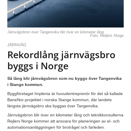
Järnvägsbron över Tangenvika blir över en kilometer lång.
Foto: Reiljers Norge
JÄRNVÄG
Rekordlång järnvägsbro
byggs i Norge
Så lång blir järnvägsbron som nu byggs över Tangenvika
i Stange kommun.
Byggföretaget Implenia är huvudentreprenör för det så kallade
BaneNor-projektet i norska Stange kommun, där landets
längsta järnvägsbro ska byggas över Tangenvika.
Järnvägsbron blir över en kilometer lång och teknikkonsulterna
Rejlers Norge kommer att ansvara för planeringen av el- och
automationsanläggningen för brotråget och farleden.