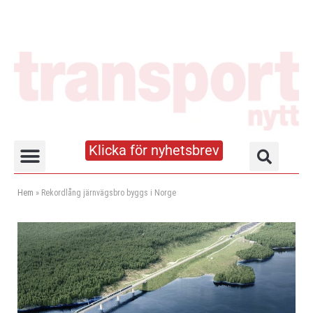
Klicka för nyhetsbrev
Truck- och lagerhandboken
Hem
»
Rekordlång järnvägsbro byggs i Norge