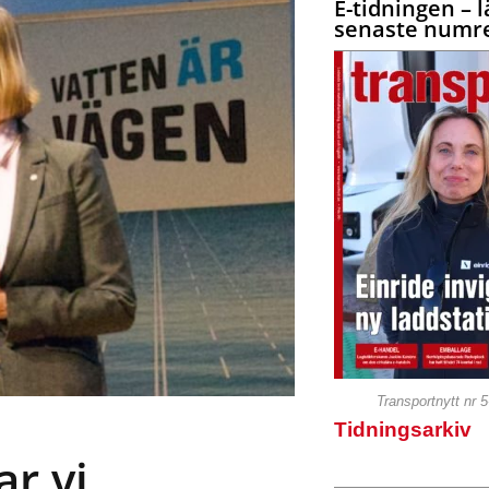
E-tidningen – l
senaste numre
Transportnytt nr 
Tidningsarkiv
r vi