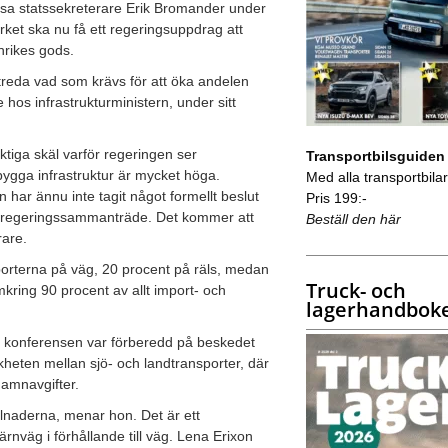
et sa statssekreterare Erik Bromander under
rket ska nu få ett regeringsuppdrag att
nrikes gods.
utreda vad som krävs för att öka andelen
 hos infrastrukturministern, under sitt
ktiga skäl varför regeringen ser
Transportbilsguiden
bygga infrastruktur är mycket höga.
Med alla transportbilar 
har ännu inte tagit något formellt beslut
Pris 199:-
s regeringssammanträde. Det kommer att
Beställ den här
rare.
porterna på väg, 20 procent på räls, medan
Truck- och
kring 90 procent av allt import- och
lagerhandbok
å konferensen var förberedd på beskedet
kheten mellan sjö- och landtransporter, där
 hamnavgifter.
llnaderna, menar hon. Det är ett
rnväg i förhållande till väg. Lena Erixon