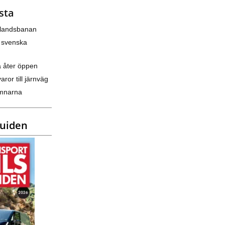
sta
nlandsbanan
 svenska
a åter öppen
varor till järnväg
amnarna
guiden