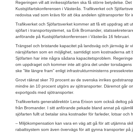
Regeringen vill att inrikessjöfarten ska få större betydelse. D
Kustsjöfartskonferensen i Västerås. Trafikverket och Sjöfartsve
redovisa vad som krävs för att öka andelen sjötransporter för i
Trafikverket och Sjöfartsverket kommer att få ett uppdrag att 
sjöfart i transportsystemet, sa Erik Bromander, statssekreterare
anförande på Kustsjöfartskonferensen i Västerås 16 februari.
Trängsel och bristande kapacitet på landsväg och järnväg är vi
närsjöfarten som en möjlighet, samtidigt som kostnaderna att 
Sjöfarten har inte några sådana kapacitetsproblem. Regeringen 
om uppdraget och kommer inte att göra det under torsdagen
ske ”lite längre fram” enligt infrastrukturministerns pressekrete
Grovt räknat sker 70 procent av de svenska inrikes godstrans
mindre än 10 procent utgörs av sjötransporter. Däremot går om
exportgods med sjötransporter.
Trafikverkets generaldirektör Lena Erixon som också deltog p
från Bromander. I sitt anförande pekade bland annat på ojämli
sjöfarten fullt ut betalar sina kostnader för farleder, lotsar och
– Miljökompensation kan vara en väg att gå för att utjämna ski
rabattsystem som även övervägs för att gynna transporter på jä