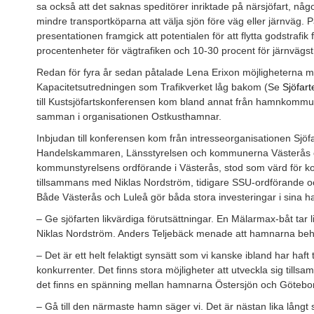
sa också att det saknas speditörer inriktade på närsjöfart, någ
mindre transportköparna att välja sjön före väg eller järnväg.
presentationen framgick att potentialen för att flytta godstrafik f
procentenheter för vägtrafiken och 10-30 procent för järnvägst
Redan för fyra år sedan påtalade Lena Erixon möjligheterna m
Kapacitetsutredningen som Trafikverket låg bakom (Se
Sjöfart
till Kustsjöfartskonferensen kom bland annat från hamnkommun
samman i organisationen Ostkusthamnar.
Inbjudan till konferensen kom från intresseorganisationen Sjö
Handelskammaren, Länsstyrelsen och kommunerna Västerås oc
kommunstyrelsens ordförande i Västerås, stod som värd för ko
tillsammans med Niklas Nordström, tidigare SSU-ordförande
Både Västerås och Luleå gör båda stora investeringar i sina 
– Ge sjöfarten likvärdiga förutsättningar. En Mälarmax-båt tar l
Niklas Nordström. Anders Teljebäck menade att hamnarna be
– Det är ett helt felaktigt synsätt som vi kanske ibland har haf
konkurrenter. Det finns stora möjligheter att utveckla sig tills
det finns en spänning mellan hamnarna Östersjön och Göteb
– Gå till den närmaste hamn säger vi. Det är nästan lika långt