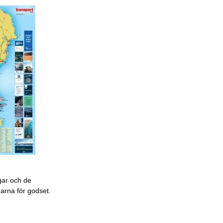
gar och de
garna för godset.