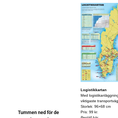
Logistikkartan
Med logistikanläggnin
viktigaste transportvä
Storlek: 96×68 cm
Tummen ned för de
Pris: 99 kr.
Beställ här