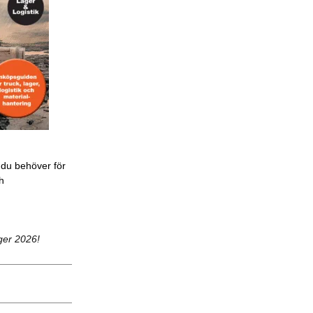
 du behöver för
ch
ger 2026!