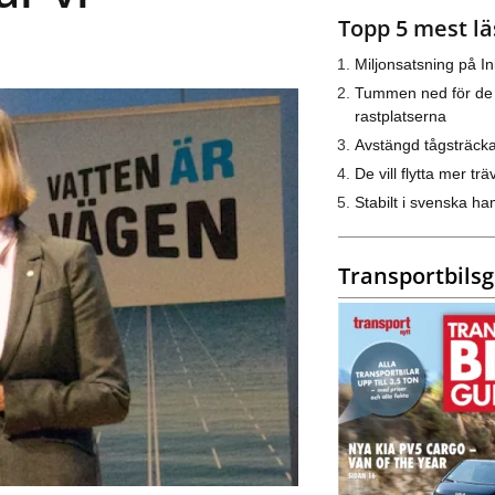
Topp 5 mest lä
Miljonsatsning på I
Tummen ned för de
rastplatserna
Avstängd tågsträck
De vill flytta mer trä
Stabilt i svenska h
Transportbils