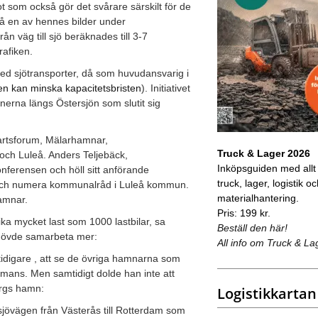
ot som också gör det svårare särskilt för de
 På en av hennes bilder under
rån väg till sjö beräknades till 3-7
rafiken.
ed sjötransporter, då som huvudansvarig i
en kan minska kapacitetsbristen
). Initiativet
erna längs Östersjön som slutit sig
fartsforum, Mälarhamnar,
Truck & Lager 2026
h Luleå. Anders Teljebäck,
Inköpsguiden med allt
nferensen och höll sitt anförande
truck, lager, logistik o
 och numera kommunalråd i Luleå kommun.
materialhantering.
hamnar.
Pris: 199 kr.
ika mycket last som 1000 lastbilar, sa
Beställ den här!
hövde samarbeta mer:
All info om Truck & La
t tidigare , att se de övriga hamnarna som
ammans. Men samtidigt dolde han inte att
orgs hamn:
Logistikkartan
 sjövägen från Västerås till Rotterdam som