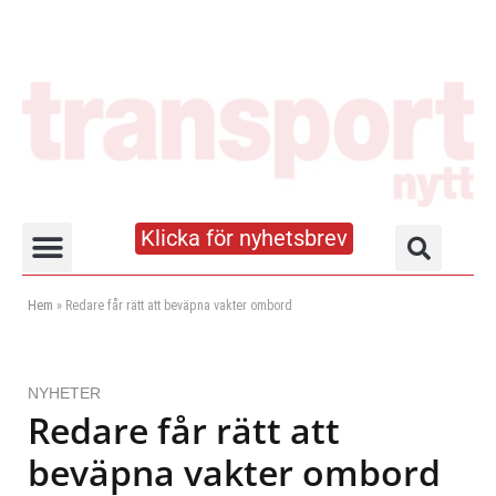
Klicka för nyhetsbrev
Truck- och lagerhandboken
Hem
»
Redare får rätt att beväpna vakter ombord
NYHETER
Redare får rätt att
beväpna vakter ombord