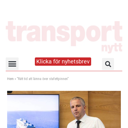
Klicka för nyhetsbrev
Truck- och lagerhandboken
Hem
»
”Rätt tid att lämna över stafettpinnen”