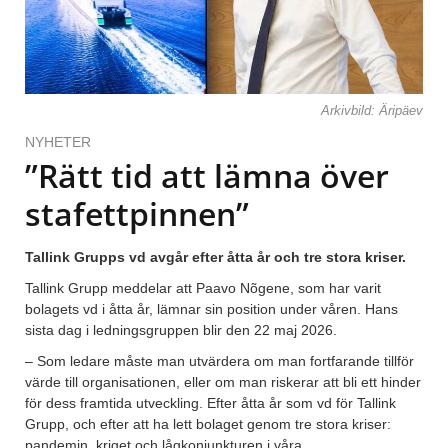
Arkivbild: Äripäev
NYHETER
”Rätt tid att lämna över
stafettpinnen”
Tallink Grupps vd avgår efter åtta år och tre stora kriser.
Tallink Grupp meddelar att Paavo Nõgene, som har varit
bolagets vd i åtta år, lämnar sin position under våren. Hans
sista dag i ledningsgruppen blir den 22 maj 2026.
– Som ledare måste man utvärdera om man fortfarande tillför
värde till organisationen, eller om man riskerar att bli ett hinder
för dess framtida utveckling. Efter åtta år som vd för Tallink
Grupp, och efter att ha lett bolaget genom tre stora kriser:
pandemin, kriget och lågkonjunkturen i våra