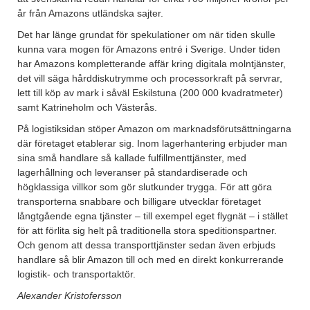
år från Amazons utländska sajter.
Det har länge grundat för spekulationer om när tiden skulle
kunna vara mogen för Amazons entré i Sverige. Under tiden
har Amazons kompletterande affär kring digitala molntjänster,
det vill säga hårddiskutrymme och processorkraft på servrar,
lett till köp av mark i såväl Eskilstuna (200 000 kvadratmeter)
samt Katrineholm och Västerås.
På logistiksidan stöper Amazon om marknadsförutsättningarna
där företaget etablerar sig. Inom lagerhantering erbjuder man
sina små handlare så kallade fulfillmenttjänster, med
lagerhållning och leveranser på standardiserade och
högklassiga villkor som gör slutkunder trygga. För att göra
transporterna snabbare och billigare utvecklar företaget
långtgående egna tjänster – till exempel eget flygnät – i stället
för att förlita sig helt på traditionella stora speditionspartner.
Och genom att dessa transporttjänster sedan även erbjuds
handlare så blir Amazon till och med en direkt konkurrerande
logistik- och transportaktör.
Alexander Kristofersson