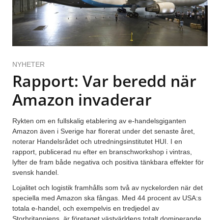
NYHETER
Rapport: Var beredd när
Amazon invaderar
Rykten om en fullskalig etablering av e-handelsgiganten
Amazon även i Sverige har florerat under det senaste året,
noterar Handelsrådet och utredningsinstitutet HUI. I en
rapport, publicerad nu efter en branschworkshop i vintras,
lyfter de fram både negativa och positiva tänkbara effekter för
svensk handel.
Lojalitet och logistik framhålls som två av nyckelorden när det
speciella med Amazon ska fångas. Med 44 procent av USA:s
totala e-handel, och exempelvis en tredjedel av
Storbritanniens, är företaget västvärldens totalt dominerande