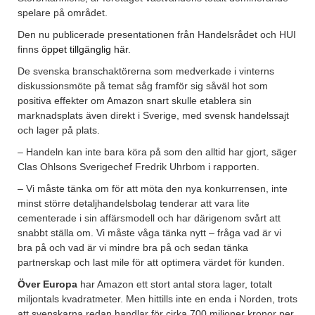
spelare på området.
Den nu publicerade presentationen från Handelsrådet och HUI
finns
öppet tillgänglig här
.
De svenska branschaktörerna som medverkade i vinterns
diskussionsmöte på temat såg framför sig såväl hot som
positiva effekter om Amazon snart skulle etablera sin
marknadsplats även direkt i Sverige, med svensk handelssajt
och lager på plats.
– Handeln kan inte bara köra på som den alltid har gjort, säger
Clas Ohlsons Sverigechef Fredrik Uhrbom i rapporten.
– Vi måste tänka om för att möta den nya konkurrensen, inte
minst större detaljhandelsbolag tenderar att vara lite
cementerade i sin affärsmodell och har därigenom svårt att
snabbt ställa om. Vi måste våga tänka nytt – fråga vad är vi
bra på och vad är vi mindre bra på och sedan tänka
partnerskap och last mile för att optimera värdet för kunden.
Över Europa
har Amazon ett stort antal stora lager, totalt
miljontals kvadratmeter. Men hittills inte en enda i Norden, trots
att svenskarna redan handlar för cirka 700 miljoner kronor per