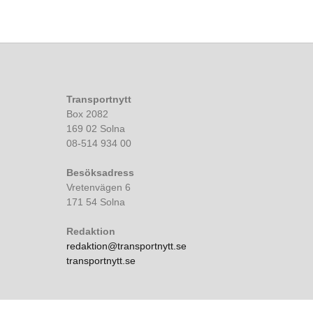
Transportnytt
Box 2082
169 02 Solna
08-514 934 00
Besöksadress
Vretenvägen 6
171 54 Solna
Redaktion
redaktion@transportnytt.se
transportnytt.se