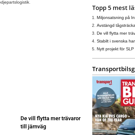
jepartslogistik.
Topp 5 mest lä
Miljonsatsning på I
Avstängd tågsträck
De vill flytta mer trä
Stabilt i svenska h
Nytt projekt för SLP
Transportbils
De vill flytta mer trävaror
till järnväg