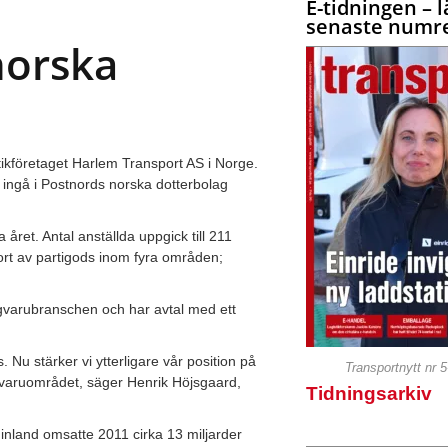
E-tidningen – l
senaste numre
norska
tikföretaget Harlem Transport AS i Norge.
 ingå i Postnords norska dotterbolag
året. Antal anställda uppgick till 211
ort av partigods inom fyra områden;
gligvarubranschen och har avtal med ett
 Nu stärker vi ytterligare vår position på
Transportnytt nr 
gvaruområdet, säger Henrik Höjsgaard,
Tidningsarkiv
inland omsatte 2011 cirka 13 miljarder