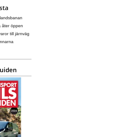
sta
nlandsbanan
a åter öppen
varor till järnväg
amnarna
guiden