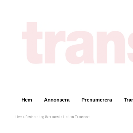
Hem
Annonsera
Prenumerera
Tra
Hem
»
Postnord tog över norska Harlem Transport