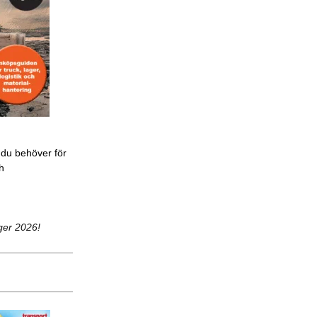
 du behöver för
ch
ger 2026!