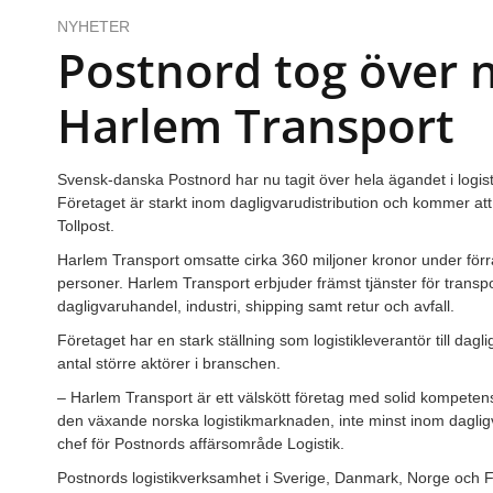
NYHETER
Postnord tog över 
Harlem Transport
Svensk-danska Postnord har nu tagit över hela ägandet i logis
Företaget är starkt inom dagligvarudistribution och kommer att
Tollpost.
Harlem Transport omsatte cirka 360 miljoner kronor under förra 
personer. Harlem Transport erbjuder främst tjänster för transp
dagligvaruhandel, industri, shipping samt retur och avfall.
Företaget har en stark ställning som logistikleverantör till da
antal större aktörer i branschen.
– Harlem Transport är ett välskött företag med solid kompetens.
den växande norska logistikmarknaden, inte minst inom dagli
chef för Postnords affärsområde Logistik.
Postnords logistikverksamhet i Sverige, Danmark, Norge och F