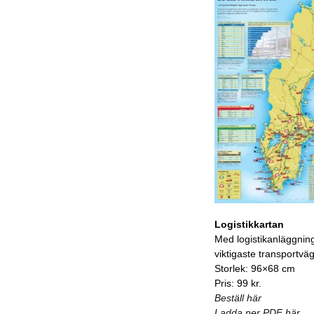
Logistikkartan
Med logistikanläggnin
viktigaste transportvä
Storlek: 96×68 cm
Pris: 99 kr.
Beställ här
Ladda ner PDF här