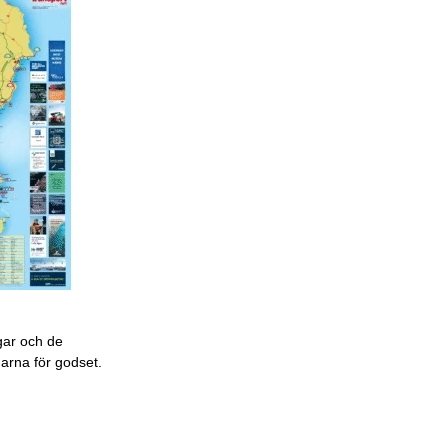
gar och de
garna för godset.