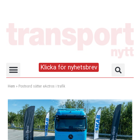
Klicka för nyhetsbrev
Truck- och lagerhandboken
Hem
»
Postnord sätter eActros i trafik