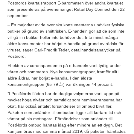
Postnords kvartalsrapport E-barometern över andra kvartalet
som presenteras på evenemanget Retail Day Connect den 22
september.
– En majoritet av de svenska konsumenterna undviker fysiska
butiker på grund av smittrisken. E-handeln gör att de som inte
vill gå in i butiker heller inte behöver det. Inte minst många
äldre konsumenter har börjat e-handla på grund av rädsla för
viruset, säger Carl-Fredrik Teder, detaljhandelsanalytiker på
Postnord.
Effekten av coronapandemin på e-handeln varit tydlig under
våren och sommaren. Nya konsumentgrupper, framför allt i
äldre åldrar, har börjat e-handla. I den äldsta
konsumentgruppen (65-79 år) var ökningen 44 procent.
”I PostNords flöden har de dagliga volymerna varit uppe på
mycket höga nivåer och samtidigt som hemleveranserna har
ökat, har också antalet försändelser till ombud blivit fler.
Paketen som anländer till ombuden ligger allt kortare tid och
väntar på sin mottagare. Försändelser som anländer till
PostNords ombud hämtas idag efter mindre än ett dygn. Det
kan jämföras med samma månad 2019, då paketen hämtades