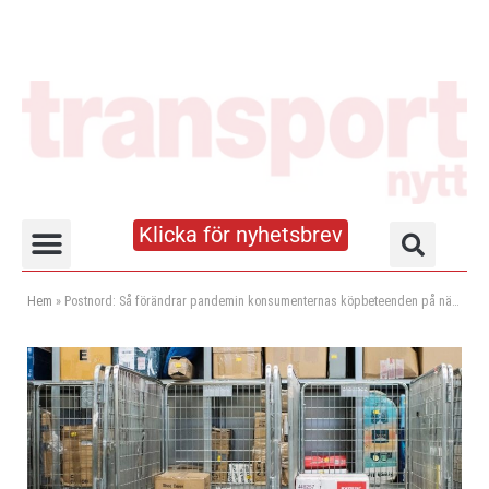
Klicka för nyhetsbrev
Truck- och lagerhandboken
Hem
»
Postnord: Så förändrar pandemin konsumenternas köpbeteenden på nätet