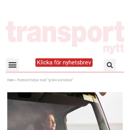
Klicka för nyhetsbrev
Truck- och lagerhandboken
Hem
»
Postnord börjar med ”gröna korridorer”