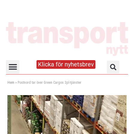
Klicka för nyhetsbrev
Truck- och lagerhandboken
Hem
»
Postnord tar över Green Cargos 3pl-tjänster