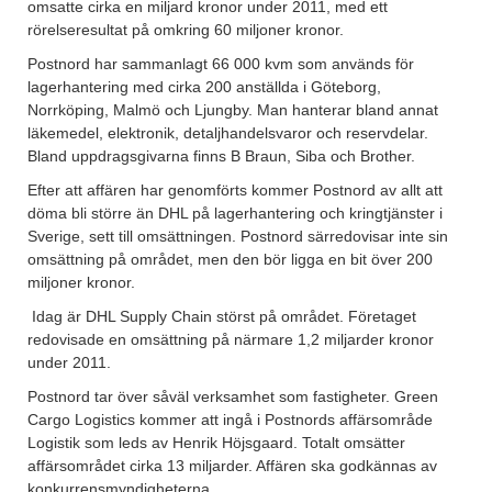
omsatte cirka en miljard kronor under 2011, med ett
rörelseresultat på omkring 60 miljoner kronor.
Postnord har sammanlagt 66 000 kvm som används för
lagerhantering med cirka 200 anställda i Göteborg,
Norrköping, Malmö och Ljungby. Man hanterar bland annat
läkemedel, elektronik, detaljhandelsvaror och reservdelar.
Bland uppdragsgivarna finns B Braun, Siba och Brother.
Efter att affären har genomförts kommer Postnord av allt att
döma bli större än DHL på lagerhantering och kringtjänster i
Sverige, sett till omsättningen. Postnord särredovisar inte sin
omsättning på området, men den bör ligga en bit över 200
miljoner kronor.
Idag är DHL Supply Chain störst på området. Företaget
redovisade en omsättning på närmare 1,2 miljarder kronor
under 2011.
Postnord tar över såväl verksamhet som fastigheter. Green
Cargo Logistics kommer att ingå i Postnords affärsområde
Logistik som leds av Henrik Höjsgaard. Totalt omsätter
affärsområdet cirka 13 miljarder. Affären ska godkännas av
konkurrensmyndigheterna.