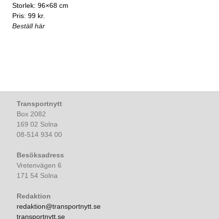
Storlek: 96×68 cm
Pris: 99 kr.
Beställ här
Transportnytt
Box 2082
169 02 Solna
08-514 934 00
Besöksadress
Vretenvägen 6
171 54 Solna
Redaktion
redaktion@transportnytt.se
transportnytt.se