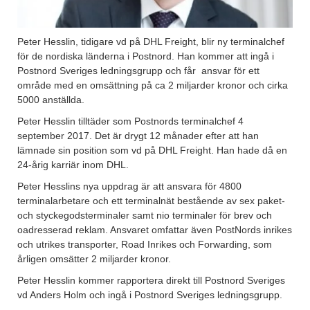
Peter Hesslin, tidigare vd på DHL Freight, blir ny terminalchef
för de nordiska länderna i Postnord. Han kommer att ingå i
Postnord Sveriges ledningsgrupp och får ansvar för ett
område med en omsättning på ca 2 miljarder kronor och cirka
5000 anställda.
Peter Hesslin tilltäder som Postnords terminalchef 4
september 2017. Det är drygt 12 månader efter att han
lämnade sin position som vd på DHL Freight. Han hade då en
24-årig karriär inom DHL.
Peter Hesslins nya uppdrag är att ansvara för 4800
terminalarbetare och ett terminalnät bestående av sex paket-
och styckegodsterminaler samt nio terminaler för brev och
oadresserad reklam. Ansvaret omfattar även PostNords inrikes
och utrikes transporter, Road Inrikes och Forwarding, som
årligen omsätter 2 miljarder kronor.
Peter Hesslin kommer rapportera direkt till Postnord Sveriges
vd Anders Holm och ingå i Postnord Sveriges ledningsgrupp.