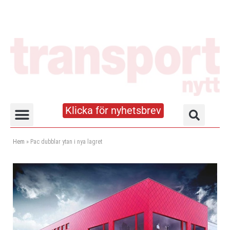
Klicka för nyhetsbrev
Truck- och lagerhandboken
Hem
»
Pac dubblar ytan i nya lagret