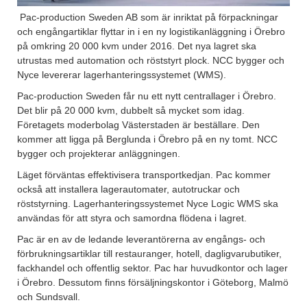
Pac-production Sweden AB som är inriktat på förpackningar
och engångartiklar flyttar in i en ny logistikanläggning i Örebro
på omkring 20 000 kvm under 2016. Det nya lagret ska
utrustas med automation och röststyrt plock. NCC bygger och
Nyce levererar lagerhanteringssystemet (WMS).
Pac-production Sweden får nu ett nytt centrallager i Örebro.
Det blir på 20 000 kvm, dubbelt så mycket som idag.
Företagets moderbolag Västerstaden är beställare. Den
kommer att ligga på Berglunda i Örebro på en ny tomt. NCC
bygger och projekterar anläggningen.
Läget förväntas effektivisera transportkedjan. Pac kommer
också att installera lagerautomater, autotruckar och
röststyrning. Lagerhanteringssystemet Nyce Logic WMS ska
användas för att styra och samordna flödena i lagret.
Pac är en av de ledande leverantörerna av engångs- och
förbrukningsartiklar till restauranger, hotell, dagligvarubutiker,
fackhandel och offentlig sektor. Pac har huvudkontor och lager
i Örebro. Dessutom finns försäljningskontor i Göteborg, Malmö
och Sundsvall.