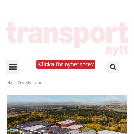
Klicka för nyhetsbrev
Truck- och lagerhandboken
Hem
»
Orio byter namn