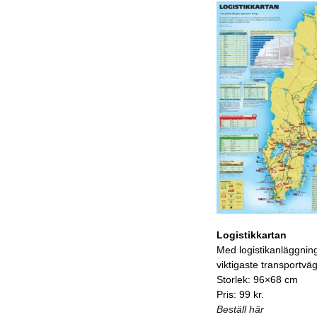
Logistikkartan
Med logistikanläggnin
viktigaste transportvä
Storlek: 96×68 cm
Pris: 99 kr.
Beställ här