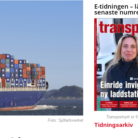
E-tidningen – l
senaste numre
Transportnytt nr 
Foto: Sjöfartsverket
Tidningsarkiv