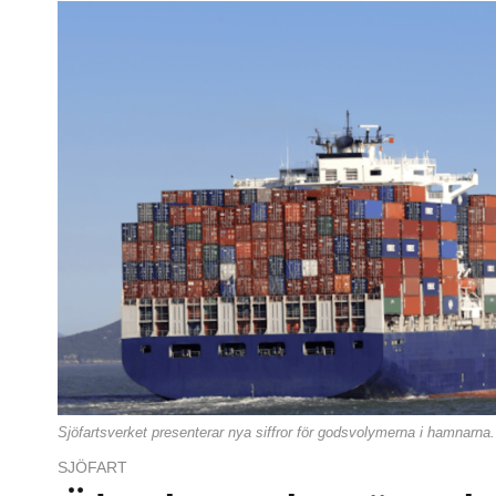
Sjöfartsverket presenterar nya siffror för godsvolymerna i hamnarna.
SJÖFART