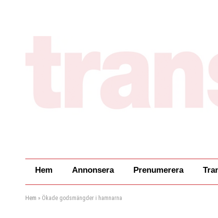
Hem
Annonsera
Prenumerera
Tra
Hem
»
Ökade godsmängder i hamnarna