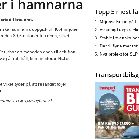
r i hamnarna
Topp 5 mest lä
iod förra året.
Miljonsatsning på I
enska hamnarna uppgick till 40,4 miljoner
Avstängd tågsträck
rades 39,5 miljoner ton gods, vilket
Stabilt i svenska h
De vill flytta mer trä
Det visar att mängden gods till och från
Nytt projekt för SLP
 väg åt rätt håll, kommenterar Niclas
Transportbils
vilket tyder på att resandet följer
r.
mer i Transportnytt nr 7!