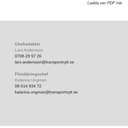
Ladda ner PDF här
Chefredaktör
Lars Andersson
0708-29 97 26
lars.andersson@transportnytt.se
Försäljningschef
Katarina Ungman
08-514 934 72
katarina.ungman@transportnytt.se