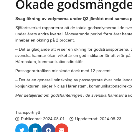
Ökade godsmängde
Svag ökning av volymerna under Q2 jämfört med samma per
Sjöfartsverket rapporterar att de totala godsvolymerna i de sv
under årets andra kvartal. Motsvarande period förra året hante
innebär en ökning på 2 procent.
– Det är glädjande att vi ser en ökning för godstransporterna. 
svenska hamnar ökar, vilket är en god indikator för att vi är på
Härenstam, kommunikationsdirektör.
Passagerartrafiken minskade dock med 12 procent.
– Det är en generell minskning av passagerare över hela landet 
konjunkturen, säger Niclas Härenstam, kommunikationsdirektö
Mer detaljerad om godshanteringen i de svenska hamnarna kom
Transportnytt
Publicerad:
2024-08-01
Uppdaterad: 2024-08-23