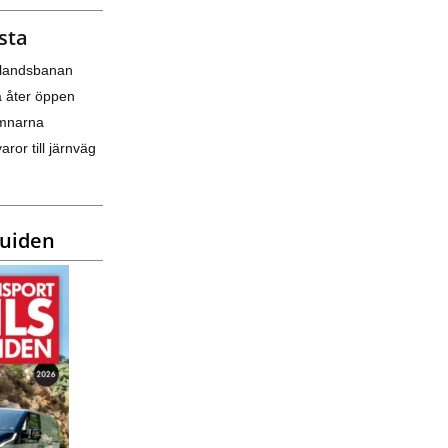
sta
nlandsbanan
a åter öppen
amnarna
varor till järnväg
guiden