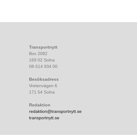
Transportnytt
Box 2082
169 02 Solna
08-514 934 00
Besöksadress
Vretenvägen 6
171 54 Solna
Redaktion
redaktion@transportnytt.se
transportnytt.se