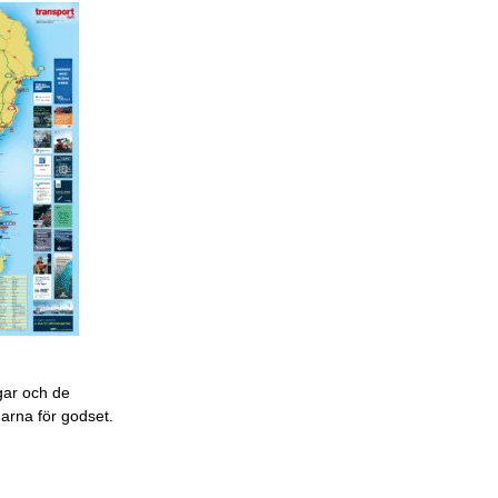
gar och de
garna för godset.