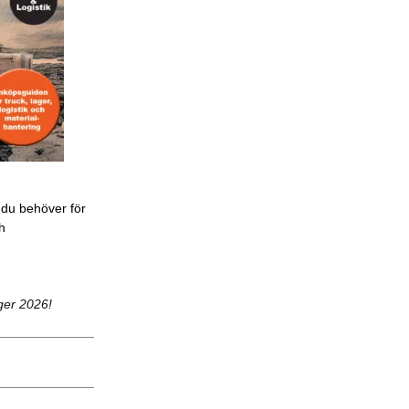
 du behöver för
ch
ger 2026!