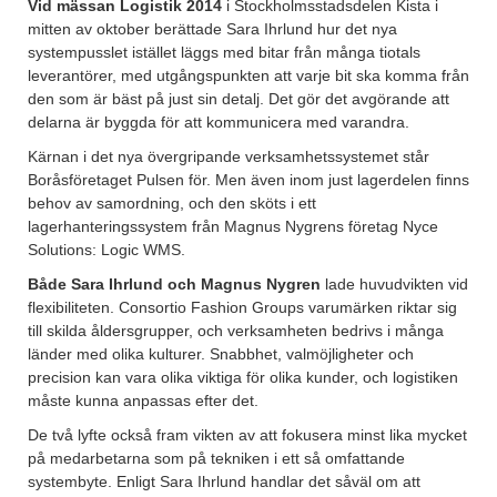
Vid mässan Logistik 2014
i Stockholmsstadsdelen Kista i
mitten av oktober berättade Sara Ihrlund hur det nya
systempusslet istället läggs med bitar från många tiotals
leverantörer, med utgångspunkten att varje bit ska komma från
den som är bäst på just sin detalj. Det gör det avgörande att
delarna är byggda för att kommunicera med varandra.
Kärnan i det nya övergripande verksamhetssystemet står
Boråsföretaget Pulsen för. Men även inom just lagerdelen finns
behov av samordning, och den sköts i ett
lagerhanteringssystem från Magnus Nygrens företag Nyce
Solutions: Logic WMS.
Både Sara Ihrlund och Magnus Nygren
lade huvudvikten vid
flexibiliteten. Consortio Fashion Groups varumärken riktar sig
till skilda åldersgrupper, och verksamheten bedrivs i många
länder med olika kulturer. Snabbhet, valmöjligheter och
precision kan vara olika viktiga för olika kunder, och logistiken
måste kunna anpassas efter det.
De två lyfte också fram vikten av att fokusera minst lika mycket
på medarbetarna som på tekniken i ett så omfattande
systembyte. Enligt Sara Ihrlund handlar det såväl om att