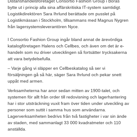
Distanshandelsföretaget Consortio Fashion Group i Borås
bytte ut i princip alla sina affärskritiska IT-system samtidigt.
Logistikdirektören Sara Ihrlund berättade om pusslet på
Logistikmässan i Stockholm, tillsammans med Magnus Nygren
från lagersystemsleverantören Nyce.
I Consortio Fashion Group ingår bland annat de ärevördiga
katalogföretagen Halens och Cellbes, och även om det är e-
handeln som nu driver utvecklingen så fortsätter trycksakerna
att vara betydelsefulla.
– Varje gång vi släpper en Cellbeskatalog så ser vi
försäljningen gå så här, säger Sara Ihrlund och pekar snett
uppåt med armen.
Verksamheterna har anor sedan mitten av 1900-talet, och
systemen för allt från order till redovisning och lagerhantering
har i stor utsträckning vuxit fram över tiden under utveckling av
personer som suttit i samma hus som användarna.
Lagerverksamheten bedrivs från två fastigheter i var sin ände
av staden, med sammanlagt 33 000 kvadratmeter och 110
anställda.