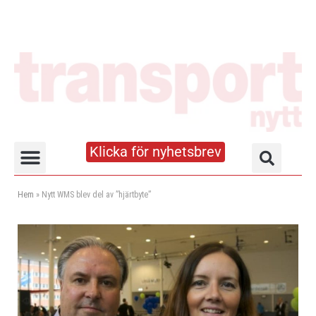
Klicka för nyhetsbrev
Truck- och lagerhandboken
Hem
»
Nytt WMS blev del av ”hjärtbyte”