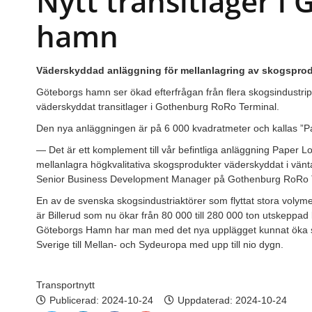
Nytt transitlager i
hamn
Väderskyddad anläggning för mellanlagring av skogsprod
Göteborgs hamn ser ökad efterfrågan från flera skogsindustripr
väderskyddat transitlager i Gothenburg RoRo Terminal.
Den nya anläggningen är på 6 000 kvadratmeter och kallas ”Pa
— Det är ett komplement till vår befintliga anläggning Paper Lo
mellanlagra högkvalitativa skogsprodukter väderskyddat i vänt
Senior Business Development Manager på Gothenburg RoRo Te
En av de svenska skogsindustriaktörer som flyttat stora volyme
är Billerud som nu ökar från 80 000 till 280 000 ton utskeppad
Göteborgs Hamn har man med det nya upplägget kunnat öka si
Sverige till Mellan- och Sydeuropa med upp till nio dygn.
Transportnytt
Publicerad:
2024-10-24
Uppdaterad: 2024-10-24