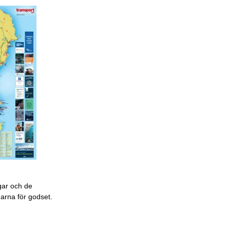
gar och de
garna för godset.