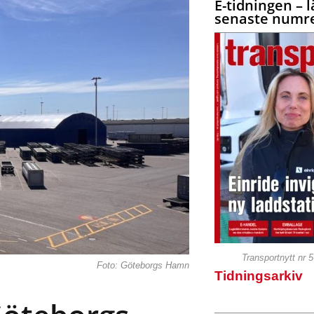
E-tidningen – l
senaste numre
Transportnytt nr 
Foto: Göteborgs Hamn
Tidningsarkiv