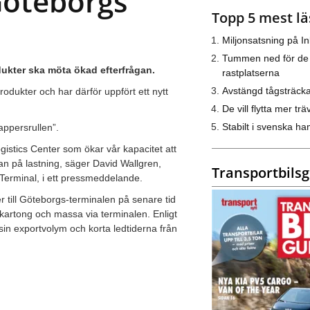
 Göteborgs
Topp 5 mest lä
Miljonsatsning på I
Tummen ned för de
ukter ska möta ökad efterfrågan.
rastplatserna
Avstängd tågsträck
odukter och har därför uppfört ett nytt
De vill flytta mer trä
Stabilt i svenska h
ppersrullen”.
gistics Center som ökar vår kapacitet att
an på lastning, säger David Wallgren,
Transportbils
rminal, i ett pressmeddelande.
r till Göteborgs-terminalen på senare tid
 kartong och massa via terminalen. Enligt
n exportvolym och korta ledtiderna från