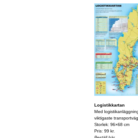
Logistikkartan
Med logistikanläggnin
viktigaste transportvä
Storlek: 96×68 cm
Pris: 99 kr.
Beställ här