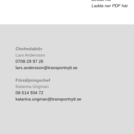
Ladda ner PDF här
Chefredaktör
Lars Andersson
0708-29 97 26
lars.andersson@transportnytt.se
Försäljningschef
Katarina Ungman
08-514 934 72
katarina.ungman@transportnytt.se