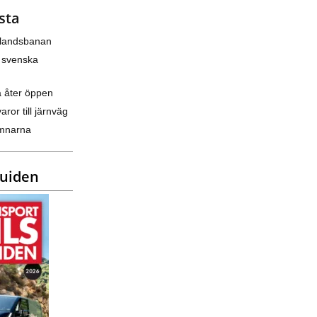
sta
nlandsbanan
 svenska
a åter öppen
varor till järnväg
amnarna
guiden