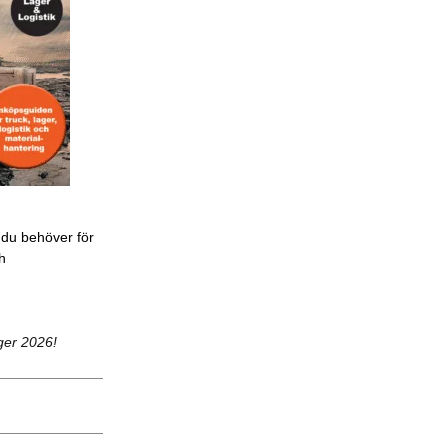
 du behöver för
ch
ger 2026!