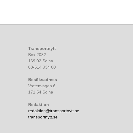
Transportnytt
Box 2082
169 02 Solna
08-514 934 00
Besöksadress
Vretenvägen 6
171 54 Solna
Redaktion
redaktion@transportnytt.se
transportnytt.se