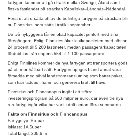
fartygen kommer att gå i trafik mellan Sverige, Åland samt
finska fastlandet på sträckan Kapellskär–Långnäs–Nådendal.
Först ut att ersätta ett av de befintliga fartygen på sträckan blir
nu Finnsirius, som sätts i trafik i september.
De två nybyggena får en ökad kapacitet jämfört med sina
föregångare. Enligt Finnlines ökar lastkapaciteten med nästan
24 procent till 5 200 lastmeter, medan passagerarkapaciteten
fördubblas från dagens 554 till 1 100 passagerare.
Enligt Finnlines kommer de nya fartygen att transportera gods
på ett mer hållbart sätt. Fartygen uppges bland annat vara
försedda med såväl landströmsanslutning som batteripaket,
som kan laddas i hamn och generera kraft till havs.
Finnsirius och Finncanopus ingår i ett större
investeringsprogram på 500 miljoner euro, där även tre nya
rorofartyg ingår vilka har varit i drift sedan förra sommaren.
Fakta om Finnsirius och Finncanopus
Fartygstyp: Ro-pax
Isklass: 1A Super
Total längd: 235,6 m