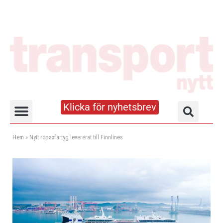
Klicka för nyhetsbrev
Truck- och lagerhandboken
Hem
»
Nytt ropaxfartyg levererat till Finnlines