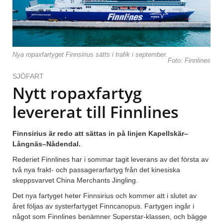
Nya ropaxfartyget Finnsirius sätts i trafik i september.
Foto: Finnlines
SJÖFART
Nytt ropaxfartyg
levererat till Finnlines
Finnsirius är redo att sättas in på linjen Kapellskär–
Långnäs–Nådendal.
Rederiet Finnlines har i sommar tagit leverans av det första av
två nya frakt- och passagerarfartyg från det kinesiska
skeppsvarvet China Merchants Jingling.
Det nya fartyget heter Finnsirius och kommer att i slutet av
året följas av systerfartyget Finncanopus. Fartygen ingår i
något som Finnlines benämner Superstar-klassen, och bägge