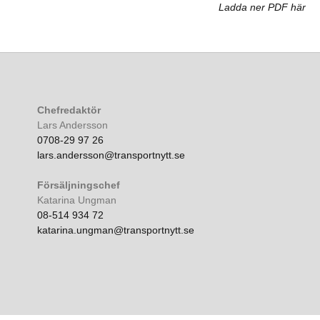
Ladda ner PDF här
Chefredaktör
Lars Andersson
0708-29 97 26
lars.andersson@transportnytt.se
Försäljningschef
Katarina Ungman
08-514 934 72
katarina.ungman@transportnytt.se