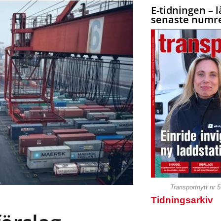
E-tidningen – l
senaste numre
Transportnytt nr 
Tidningsarkiv