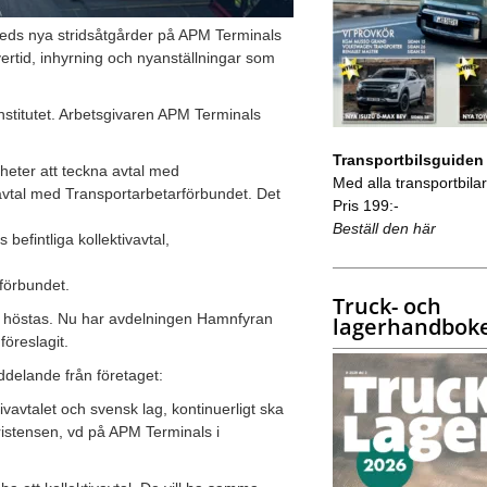
leds nya stridsåtgårder på APM Terminals
rtid, inhyrning och nyanställningar som
institutet. Arbetsgivaren APM Terminals
Transportbilsguiden
heter att teckna avtal med
Med alla transportbilar 
avtal med Transportarbetarförbundet. Det
Pris 199:-
Beställ den här
befintliga kollektivavtal,
eförbundet.
Truck- och
i höstas. Nu har avdelningen Hamnfyran
lagerhandbok
föreslagit.
ddelande från företaget:
ivavtalet och svensk lag, kontinuerligt ska
ristensen, vd på APM Terminals i