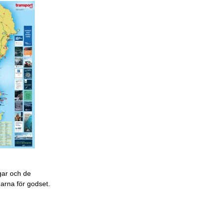
gar och de
garna för godset.