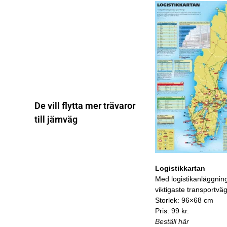
De vill flytta mer trävaror
till järnväg
Logistikkartan
Med logistikanläggnin
viktigaste transportvä
Storlek: 96×68 cm
Pris: 99 kr.
Beställ här