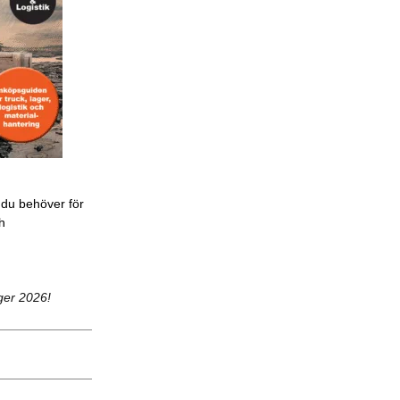
 du behöver för
ch
ger 2026!