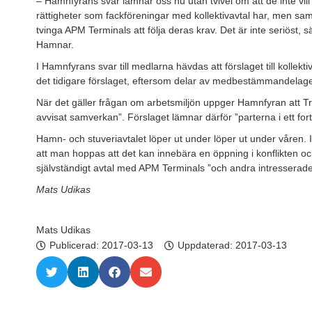
– Hamnfyrans svar lämnar oss nu utan tvivel om att de inte vill 
rättigheter som fackföreningar med kollektivavtal har, men samtid
tvinga APM Terminals att följa deras krav. Det är inte seriöst, 
Hamnar.
I Hamnfyrans svar till medlarna hävdas att förslaget till kolle
det tidigare förslaget, eftersom delar av medbestämmandelagen
När det gäller frågan om arbetsmiljön uppger Hamnfyran att Tr
avvisat samverkan”. Förslaget lämnar därför ”parterna i ett fort
Hamn- och stuveriavtalet löper ut under löper ut under våren. I
att man hoppas att det kan innebära en öppning i konflikten oc
självständigt avtal med APM Terminals ”och andra intresserade
Mats Udikas
Mats Udikas
Publicerad:
2017-03-13
Uppdaterad: 2017-03-13