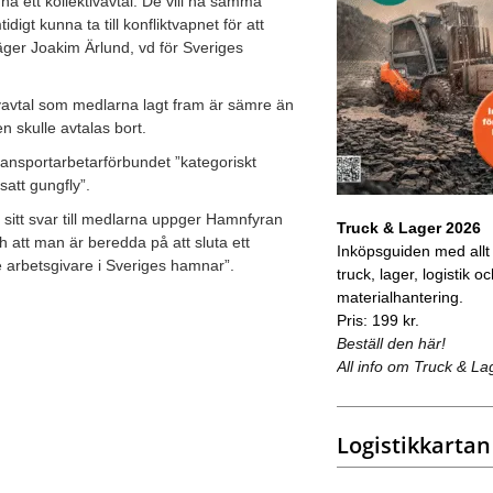
ha ett kollektivavtal. De vill ha samma
igt kunna ta till konfliktvapnet för att
säger Joakim Ärlund, vd för Sveriges
ktivavtal som medlarna lagt fram är sämre än
 skulle avtalas bort.
ansportarbetarförbundet ”kategoriskt
satt gungfly”.
 sitt svar till medlarna uppger Hamnfyran
Truck & Lager 2026
h att man är beredda på att sluta ett
Inköpsguiden med allt
 arbetsgivare i Sveriges hamnar”.
truck, lager, logistik o
materialhantering.
Pris: 199 kr.
Beställ den här!
All info om Truck & La
Logistikkartan