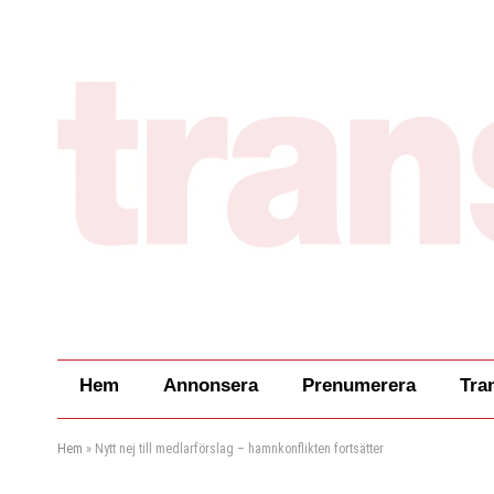
Hem
Annonsera
Prenumerera
Tra
Hem
»
Nytt nej till medlarförslag – hamnkonflikten fortsätter