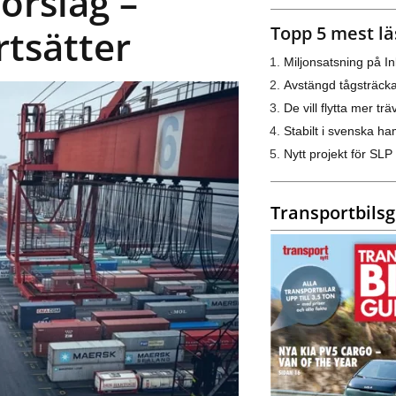
förslag –
Topp 5 mest lä
tsätter
Miljonsatsning på I
Avstängd tågsträck
De vill flytta mer trä
Stabilt i svenska h
Nytt projekt för SLP
Transportbils