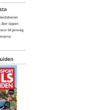
sta
nlandsbanan
a åter öppen
varor till järnväg
amnarna
guiden