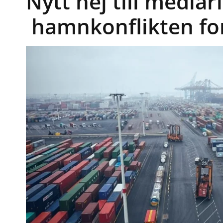
Nytt nej till medlar
hamnkonflikten for