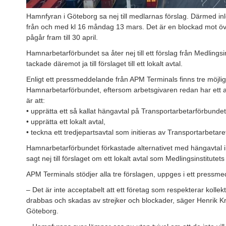
Hamnfyran i Göteborg sa nej till medlarnas förslag. Därmed in
från och med kl 16 måndag 13 mars. Det är en blockad mot öve
pågår fram till 30 april.
Hamnarbetarförbundet sa åter nej till ett förslag från Medlings
tackade däremot ja till förslaget till ett lokalt avtal.
Enligt ett pressmeddelande från APM Terminals finns tre möjlig
Hamnarbetarförbundet, eftersom arbetsgivaren redan har ett 
är att:
• upprätta ett så kallat hängavtal på Transportarbetarförbundets 
• upprätta ett lokalt avtal,
• teckna ett tredjepartsavtal som initieras av Transportarbetar
Hamnarbetarförbundet förkastade alternativet med hängavtal 
sagt nej till förslaget om ett lokalt avtal som Medlingsinstitutets 
APM Terminals stödjer alla tre förslagen, uppges i ett pressme
– Det är inte acceptabelt att ett företag som respekterar kollekt
drabbas och skadas av strejker och blockader, säger Henrik K
Göteborg.