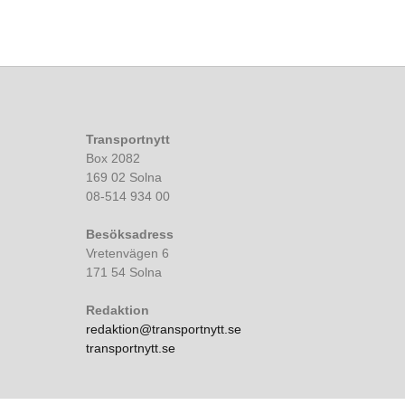
Transportnytt
Box 2082
169 02 Solna
08-514 934 00
Besöksadress
Vretenvägen 6
171 54 Solna
Redaktion
redaktion@transportnytt.se
transportnytt.se