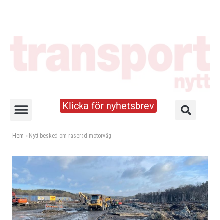
Klicka för nyhetsbrev
Truck- och lagerhandboken
Hem
»
Nytt besked om raserad motorväg