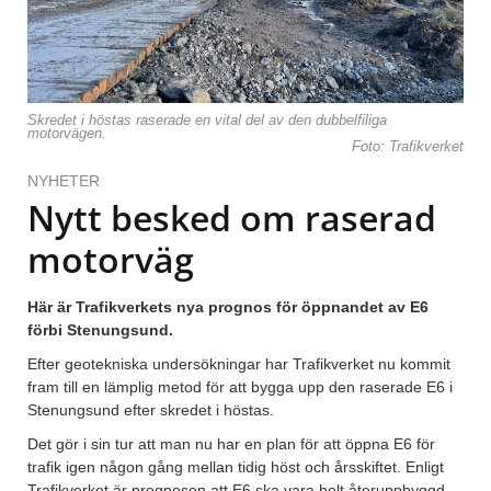
Skredet i höstas raserade en vital del av den dubbelfiliga
motorvägen.
Foto: Trafikverket
NYHETER
Nytt besked om raserad
motorväg
Här är Trafikverkets nya prognos för öppnandet av E6
förbi Stenungsund.
Efter geotekniska undersökningar har Trafikverket nu kommit
fram till en lämplig metod för att bygga upp den raserade E6 i
Stenungsund efter skredet i höstas.
Det gör i sin tur att man nu har en plan för att öppna E6 för
trafik igen någon gång mellan tidig höst och årsskiftet. Enligt
Trafikverket är prognosen att E6 ska vara helt återuppbyggd