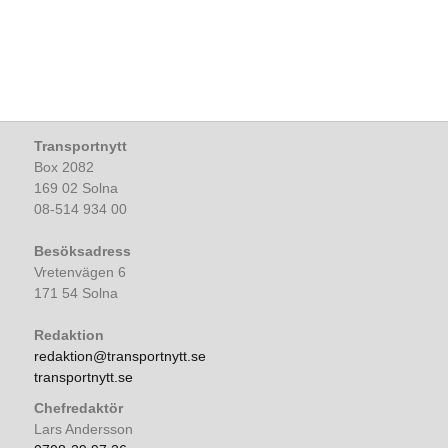
Transportnytt
Box 2082
169 02 Solna
08-514 934 00
Besöksadress
Vretenvägen 6
171 54 Solna
Redaktion
redaktion@transportnytt.se
transportnytt.se
Chefredaktör
Lars Andersson