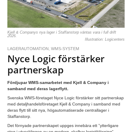
Kjell & Companys nya lager i Staffanstorp väntas vara i full drift
2026.
Illustration: Logicenters
LAGERAUTOMATION
,
WMS-SYSTEM
Nyce Logic förstärker
partnerskap
Fördjupar WMS-samarbetet med Kjell & Company i
samband med deras lagerflytt.
Svenska WMS-företaget Nyce Logic förstärker sitt partnerskap
med detaljhandelsföretaget Kjell & Company i samband med
deras flytt till sitt nya, högautomatiserade centrallager i
Staffanstorp.
Det förnyade partnerskapet uppges innebära ett ”ytterligare
steg i utvecklingen av en modern, skalbar logistiklösning”.