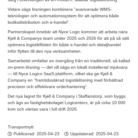
Vidare sägs lösningen kombinera ”avancerade WMS-
teknologier och automationssystem för att optimera både
butiksdistribution och e-handel”.
Partnerskapet innebär att Nyce Logic kommer att arbeta nära
Kjell & Companys team under 2025 och 2026 för att på så sätt
optimera logistikflöden för både e-handel och detaljhandel
inför flytten till den nya verksamheten.
Samarbetet omfattar en övergång från en traditionell, så kallad
on-prem-lösning — det vill säga en lokalt installerad mjukvara
— till Nyce Logics SaaS-plattform, vilket ska ge Kjell &
Company en ”framtidssäkrad logistiklösning med förbättrad
precision och effektivare orderhantering”.
Det nya lagret för Kjell & Company i Staffanstorp, som byggs
och ägs av fastighetsbolaget Logicenters, är på cirka 10 000
kvm och väntas vara i full drift 2026.
Transportnytt
Publicerad:
2025-04-23
Uppdaterad: 2025-04-23