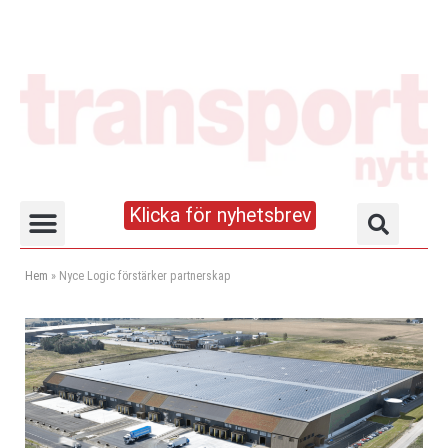
Klicka för nyhetsbrev
Truck- och lagerhandboken
Hem
»
Nyce Logic förstärker partnerskap