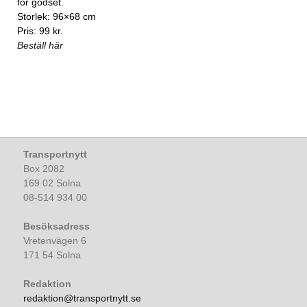
för godset.
Storlek: 96×68 cm
Pris: 99 kr.
Beställ här
Transportnytt
Box 2082
169 02 Solna
08-514 934 00
Besöksadress
Vretenvägen 6
171 54 Solna
Redaktion
redaktion@transportnytt.se